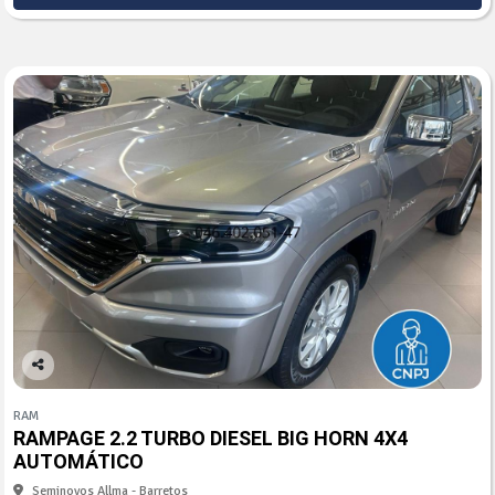
Co
mp
RAM
arti
RAMPAGE 2.2 TURBO DIESEL BIG HORN 4X4
lhe
AUTOMÁTICO
Seminovos Allma - Barretos