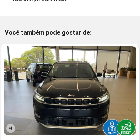
Você também pode gostar de:
Co
mp