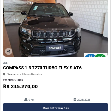
Co
mp
JEEP
arti
COMPASS 1.3 T270 TURBO FLEX S AT6
lhe
Seminovos Allma - Barretos
Ver Mais 1 lojas
R$ 215.270,00
0 km
2026/2026
Mais informações