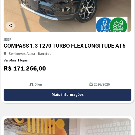
Co
mp
JEEP
arti
COMPASS 1.3 T270 TURBO FLEX LONGITUDE AT6
lhe
Seminovos Allma - Barretos
Ver Mais 1 lojas
R$ 171.266,00
0 km
2026/2026
Mais informações