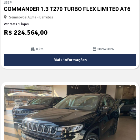
JEEP
arti
COMMANDER 1.3 T270 TURBO FLEX LIMITED AT6
lhe
Seminovos Allma - Barretos
Ver Mais 1 lojas
R$ 224.564,00
0 km
2026/2026
Mais informações