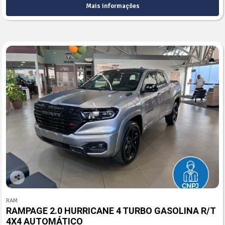
Mais informações
Co
mp
RAM
arti
RAMPAGE 2.0 HURRICANE 4 TURBO GASOLINA R/T
lhe
4X4 AUTOMÁTICO