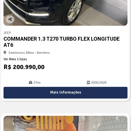
Co
mp
JEEP
arti
COMMANDER 1.3 T270 TURBO FLEX LONGITUDE
lhe
AT6
Seminovos Allma - Barretos
Ver Mais 1 lojas
R$ 200.990,00
0 km
2026/2026
Mais informações