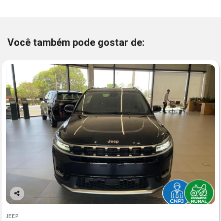
Você também pode gostar de:
Co
mp
JEEP
arti