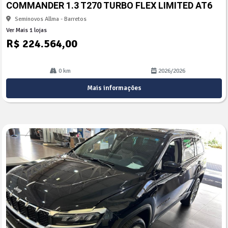
COMMANDER 1.3 T270 TURBO FLEX LIMITED AT6
lhe
Seminovos Allma - Barretos
Ver Mais 1 lojas
R$ 224.564,00
0 km
2026/2026
Mais informações