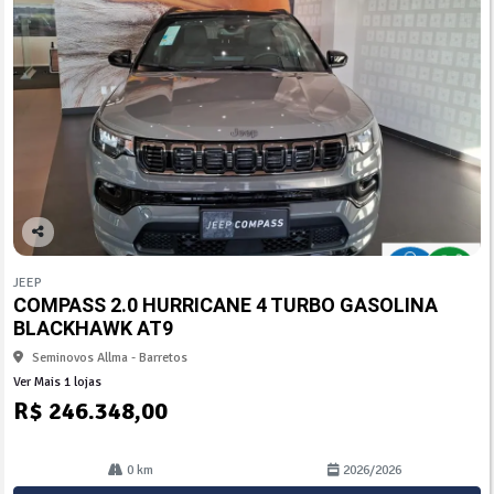
Co
mp
JEEP
arti
COMPASS 2.0 HURRICANE 4 TURBO GASOLINA
lhe
BLACKHAWK AT9
Seminovos Allma - Barretos
Ver Mais 1 lojas
R$ 246.348,00
0 km
2026/2026