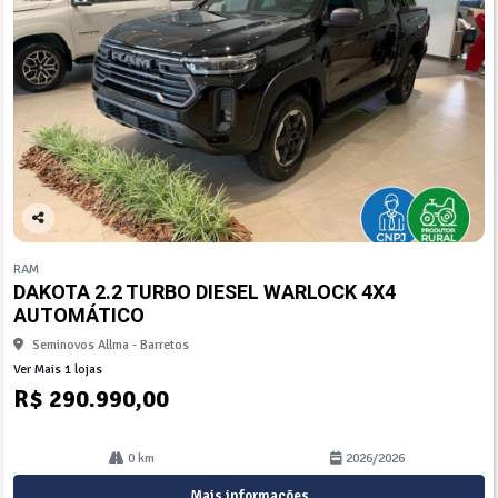
Co
mp
RAM
arti
DAKOTA 2.2 TURBO DIESEL WARLOCK 4X4
lhe
AUTOMÁTICO
Seminovos Allma - Barretos
Ver Mais 1 lojas
R$ 290.990,00
0 km
2026/2026
Mais informações