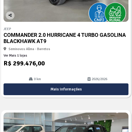
Co
mp
JEEP
arti
COMMANDER 2.0 HURRICANE 4 TURBO GASOLINA
lhe
BLACKHAWK AT9
Seminovos Allma - Barretos
Ver Mais 1 lojas
R$ 299.476,00
0 km
2026/2026
Mais informações