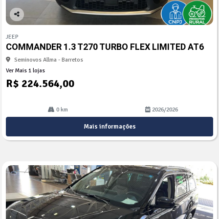
Co
mp
JEEP
arti
COMMANDER 1.3 T270 TURBO FLEX LIMITED AT6
lhe
Seminovos Allma - Barretos
Ver Mais 1 lojas
R$ 224.564,00
0 km
2026/2026
Mais informações