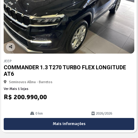
Co
mp
JEEP
arti
COMMANDER 1.3 T270 TURBO FLEX LONGITUDE
lhe
AT6
Seminovos Allma - Barretos
Ver Mais 1 lojas
R$ 200.990,00
0 km
2026/2026
Mais informações