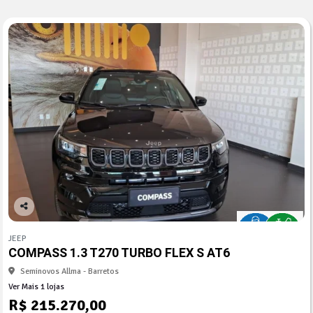
Co
mp
JEEP
arti
COMPASS 1.3 T270 TURBO FLEX S AT6
lhe
Seminovos Allma - Barretos
Ver Mais 1 lojas
R$ 215.270,00