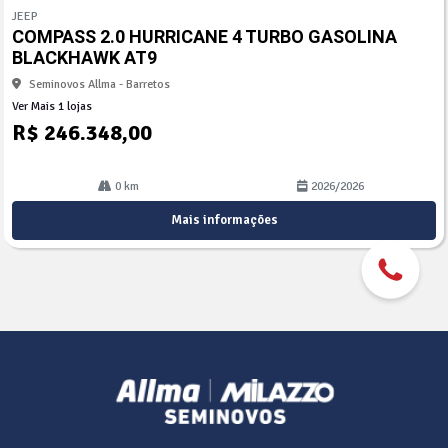
mp
JEEP
arti
COMPASS 2.0 HURRICANE 4 TURBO GASOLINA
lhe
BLACKHAWK AT9
Seminovos Allma - Barretos
Ver Mais 1 lojas
R$ 246.348,00
0 km
2026/2026
Mais informações