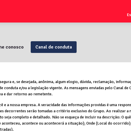
E
lhe conosco
Canal de conduta
segura e, se desejada, anônima, algum elogio, dúvida, reclamação, informa
 de conduta e/ou a legislação vigente. As mensagens enviadas pelo Canal de
ea e dar retorno ao remetente.
cê e a nossa empresa. A veracidade das informações providas é uma respons
ões decorrentes serão tomadas a critério exclusivo do Grupo. Ao realizar a 
ato seja completo e detalhado. Não se esqueça de incluir na descrição: O q
e aconteceu, acontece ou acontecerá a situação); Onde (Local do ocorrido); 
tradas).