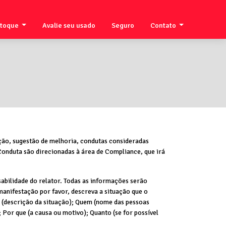
stoque
Avalie seu usado
Seguro
Contato
ção, sugestão de melhoria, condutas consideradas
 Conduta são direcionadas à área de Compliance, que irá
abilidade do relator. Todas as informações serão
manifestação por favor, descreva a situação que o
uê (descrição da situação); Quem (nome das pessoas
Por que (a causa ou motivo); Quanto (se for possível