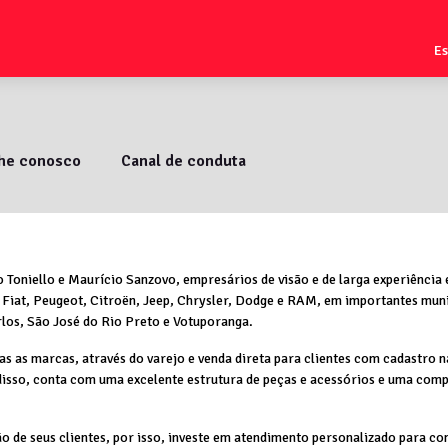
E
lhe conosco
Canal de conduta
 Toniello e Maurício Sanzovo, empresários de visão e de larga experiência 
 Fiat, Peugeot, Citroën, Jeep, Chrysler, Dodge e RAM, em importantes muni
rlos, São José do Rio Preto e Votuporanga.
s as marcas, através do varejo e venda direta para clientes com cadastro na
disso, conta com uma excelente estrutura de peças e acessórios e uma comp
 de seus clientes, por isso, investe em atendimento personalizado para con