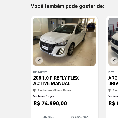
Você também pode gostar de:
Co
Co
mp
mp
PEUGEOT
FIAT
arti
arti
208 1.0 FIREFLY FLEX
ARGO
lhe
lhe
ACTIVE MANUAL
DRI
Seminovos Allma - Bauru
Sem
Ver Mais 2 lojas
Ver Mai
R$ 74.990,00
R$ 
0 km
2025/2025