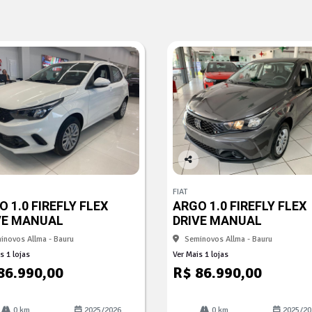
Co
mp
FIAT
arti
 1.0 FIREFLY FLEX
ARGO 1.0 FIREFLY FLEX
lhe
VE MANUAL
DRIVE MANUAL
inovos Allma - Bauru
Seminovos Allma - Bauru
s 1 lojas
Ver Mais 1 lojas
86.990,00
R$ 86.990,00
0 km
2025/2026
0 km
2025/20