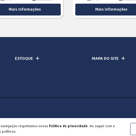
Mais informações
Mais informações
ESTOQUE
MAPA DO SITE
a navegação respeitamos nossa
Política de privacidade
. Ao seguir com a
 políticas.
Desenvolvido pela DEALERSPACE ® Direitos Reservados.