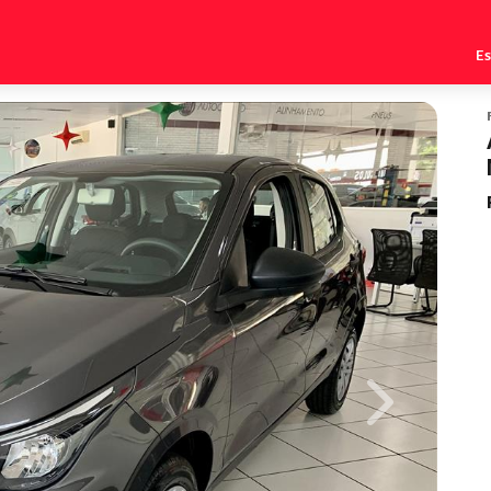
E
Next