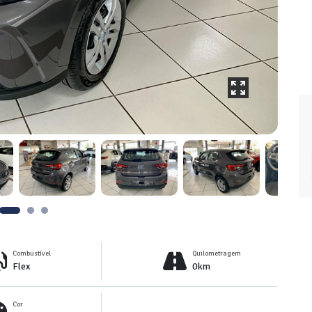
Combustível
Quilometragem
Flex
0km
Cor