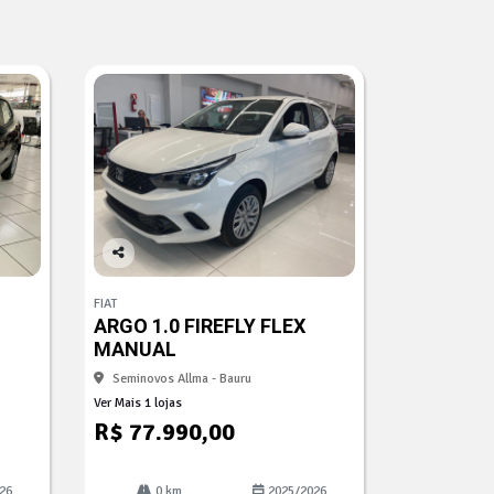
Co
mp
FIAT
arti
ARGO 1.0 FIREFLY FLEX
lhe
MANUAL
Seminovos Allma - Bauru
Ver Mais 1 lojas
R$ 77.990,00
26
0 km
2025/2026