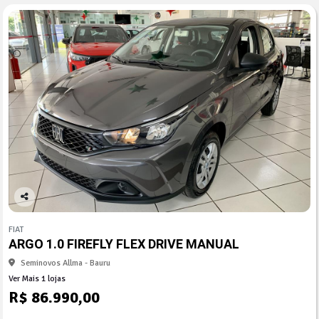
Co
mp
FIAT
arti
ARGO 1.0 FIREFLY FLEX DRIVE MANUAL
lhe
Seminovos Allma - Bauru
Ver Mais 1 lojas
R$ 86.990,00