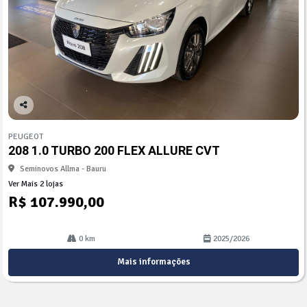
Co
mp
PEUGEOT
arti
208 1.0 TURBO 200 FLEX ALLURE CVT
lhe
Seminovos Allma - Bauru
Ver Mais 2 lojas
R$ 107.990,00
0 km
2025/2026
Mais informações