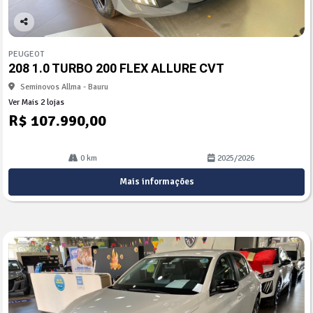
Co
mp
PEUGEOT
arti
208 1.0 TURBO 200 FLEX ALLURE CVT
lhe
Seminovos Allma - Bauru
Ver Mais 2 lojas
R$ 107.990,00
0 km
2025/2026
Mais informações