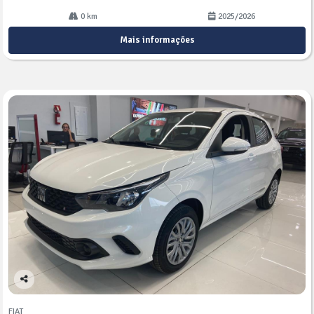
0 km
2025/2026
Mais informações
Co
mp
FIAT