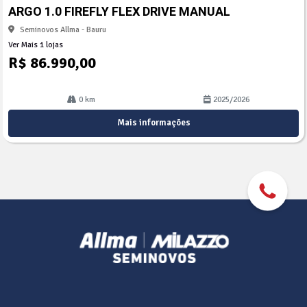
arti
ARGO 1.0 FIREFLY FLEX DRIVE MANUAL
lhe
Seminovos Allma - Bauru
Ver Mais 1 lojas
R$ 86.990,00
0 km
2025/2026
Mais informações