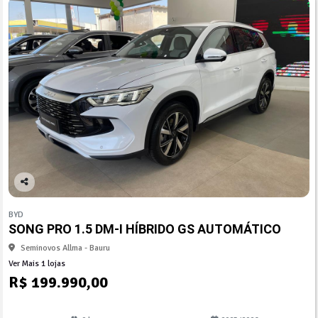
Co
mp
BYD
arti
SONG PRO 1.5 DM-I HÍBRIDO GS AUTOMÁTICO
lhe
Seminovos Allma - Bauru
Ver Mais 1 lojas
R$ 199.990,00