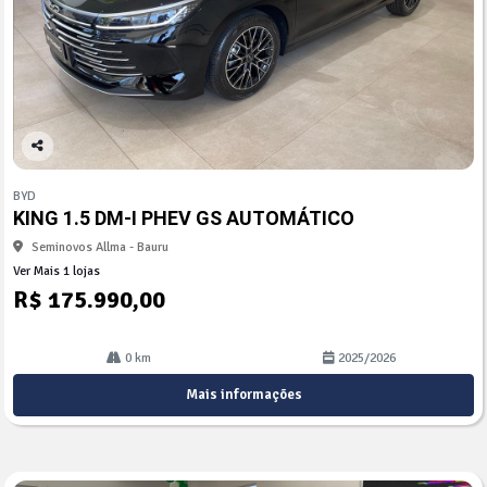
Co
mp
BYD
arti
KING 1.5 DM-I PHEV GS AUTOMÁTICO
lhe
Seminovos Allma - Bauru
Ver Mais 1 lojas
R$ 175.990,00
0 km
2025/2026
Mais informações