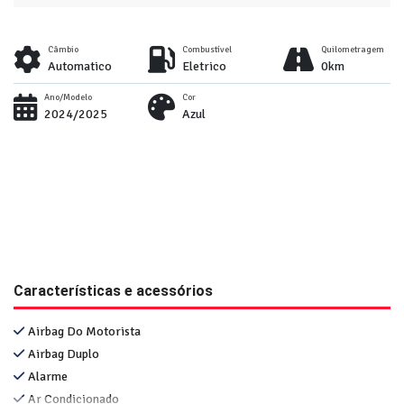
Câmbio
Combustível
Quilometragem
Automatico
Eletrico
0km
Ano/Modelo
Cor
2024/2025
Azul
Características e acessórios
Airbag Do Motorista
Airbag Duplo
Alarme
Ar Condicionado