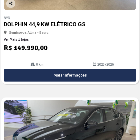
Co
mp
BYD
arti
DOLPHIN 44,9 KW ELÉTRICO GS
lhe
Seminovos Allma - Bauru
Ver Mais 1 lojas
R$ 149.990,00
0 km
2025/2026
Mais informações