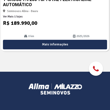
lhe
AUTOMÁTICO
Seminovos Allma - Bauru
Ver Mais 1 lojas
R$ 189.990,00
0 km
2025/2026
Mais informações