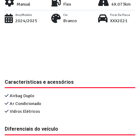
Manual
Flex
49.073km
Ano/Modelo
Cor
Final Da Placa
2024/2025
Branco
XXX2E21
Características e acessórios
Airbag Duplo
Ar Condicionado
Vidros Elétricos
Diferenciais do veículo