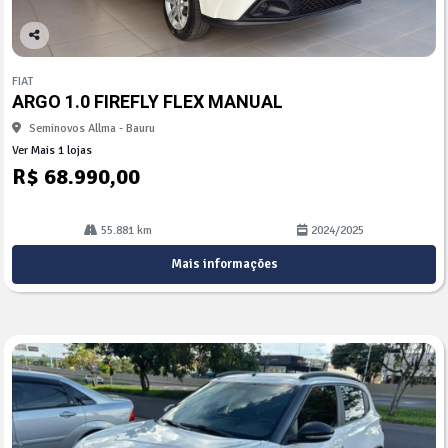
Co
mp
FIAT
arti
ARGO 1.0 FIREFLY FLEX MANUAL
lhe
Seminovos Allma - Bauru
Ver Mais 1 lojas
R$ 68.990,00
55.881 km
2024/2025
Mais informações