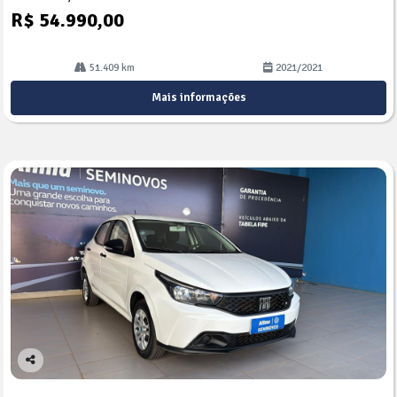
R$ 54.990,00
51.409 km
2021/2021
Mais informações
Co
mp