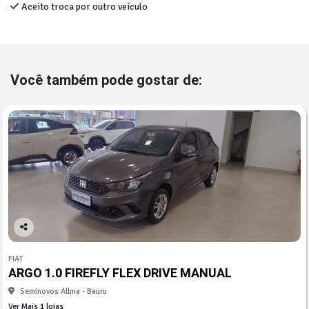
Aceito troca por outro veículo
Você também pode gostar de:
Co
mp
FIAT
arti
ARGO 1.0 FIREFLY FLEX DRIVE MANUAL
lhe
Seminovos Allma - Bauru
Ver Mais 1 lojas