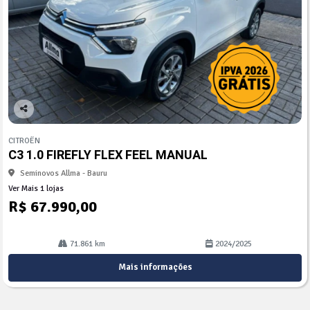
Co
mp
CITROËN
arti
C3 1.0 FIREFLY FLEX FEEL MANUAL
lhe
Seminovos Allma - Bauru
Ver Mais 1 lojas
R$ 67.990,00
71.861 km
2024/2025
Mais informações