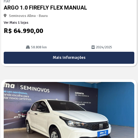
FIAT
arti
ARGO 1.0 FIREFLY FLEX MANUAL
lhe
Seminovos Allma - Bauru
Ver Mais 1 lojas
R$ 64.990,00
58.808 km
2024/2025
Mais informações