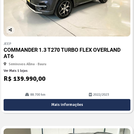
Co
mp
JEEP
arti
COMMANDER 1.3 T270 TURBO FLEX OVERLAND
lhe
AT6
Seminovos Allma - Bauru
Ver Mais 1 lojas
R$ 139.990,00
88.700 km
2022/2023
Mais informações