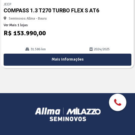
mp
JEEP
arti
COMPASS 1.3 T270 TURBO FLEX S AT6
lhe
Seminovos Allma - Bauru
Ver Mais 1 lojas
R$ 153.990,00
31.586 km
2024/2025
Mais informações