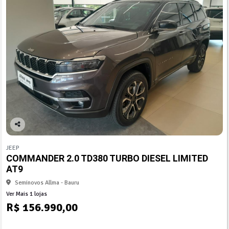
Co
mp
JEEP
arti
COMMANDER 2.0 TD380 TURBO DIESEL LIMITED
lhe
AT9
Seminovos Allma - Bauru
Ver Mais 1 lojas
R$ 156.990,00