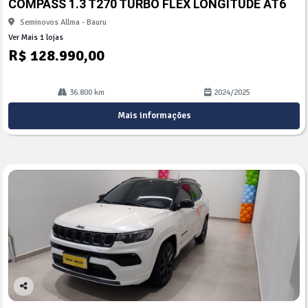
COMPASS 1.3 T270 TURBO FLEX LONGITUDE AT6
lhe
Seminovos Allma - Bauru
Ver Mais 1 lojas
R$ 128.990,00
36.800 km
2024/2025
Mais informações
Co