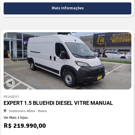
Mais informações
Co
mp
PEUGEOT
arti
EXPERT 1.5 BLUEHDI DIESEL VITRE MANUAL
lhe
Seminovos Allma - Bauru
Ver Mais 1 lojas
R$ 219.990,00