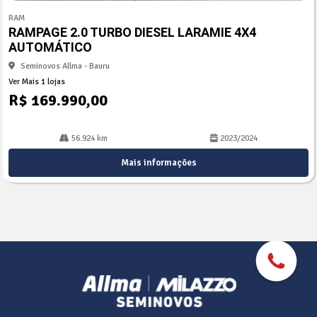
mp
RAM
arti
RAMPAGE 2.0 TURBO DIESEL LARAMIE 4X4
lhe
AUTOMÁTICO
Seminovos Allma - Bauru
Ver Mais 1 lojas
R$ 169.990,00
56.924 km
2023/2024
Mais informações