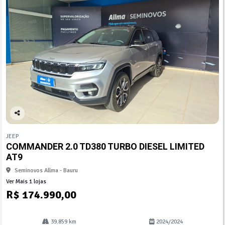
Co
mp
JEEP
arti
COMMANDER 2.0 TD380 TURBO DIESEL LIMITED
lhe
AT9
Seminovos Allma - Bauru
Ver Mais 1 lojas
R$ 174.990,00
39.859 km
2024/2024