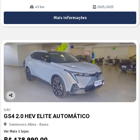
43 km
2025/2025
Mais informações
Co
mp
GAC
arti
GS4 2.0 HEV ELITE AUTOMÁTICO
lhe
Seminovos Allma - Bauru
Ver Mais 1 lojas
R$ 178.990,00