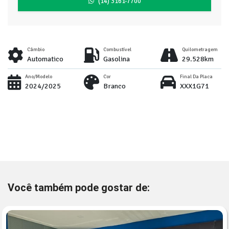
(14) 3161-7700
Câmbio
Combustível
Quilometragem
Automatico
Gasolina
29.528km
Ano/Modelo
Cor
Final Da Placa
2024/2025
Branco
XXX1G71
Você também pode gostar de: