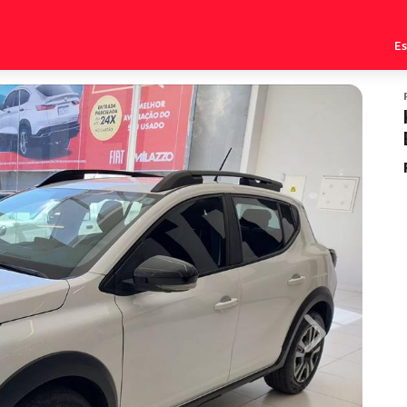
E
Next