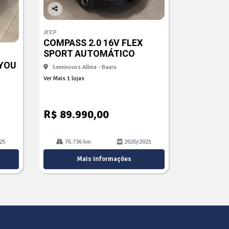
Co
mp
JEEP
arti
COMPASS 2.0 16V FLEX
lhe
SPORT AUTOMÁTICO
 YOU
Seminovos Allma - Bauru
Ver Mais 1 lojas
R$ 89.990,00
25
76.736 km
2020/2021
Mais informações