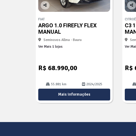
Co
Co
mp
mp
FIAT
CITRO
arti
arti
ARGO 1.0 FIREFLY FLEX
C3 1
lhe
lhe
MANUAL
MA
Seminovos Allma - Bauru
Sem
Ver Mais 1 lojas
Ver Mai
R$ 68.990,00
R$ 
55.881 km
2024/2025
Mais informações