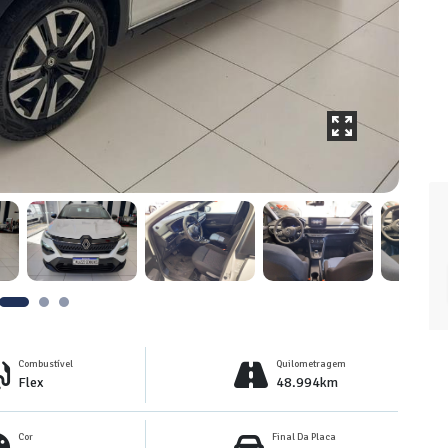
Combustível
Quilometragem
Flex
48.994km
Cor
Final Da Placa