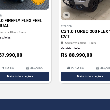
ËN
Co
.0 FIREFLY FLEX FEEL
mp
NUAL
CITROËN
arti
C3 1.0 TURBO 200 FLEX
inovos Allma - Bauru
lhe
CVT
s 1 lojas
Seminovos Allma - Bauru
Ver Mais 1 lojas
67.990,00
R$ 88.990,00
71.861 km
2024/2025
22.941 km
2024/20
Mais informações
Mais informações