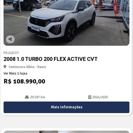
Co
mp
PEUGEOT
arti
2008 1.0 TURBO 200 FLEX ACTIVE CVT
lhe
Seminovos Allma - Bauru
Ver Mais 1 lojas
R$ 108.990,00
29.587 km
2024/2025
Mais informações