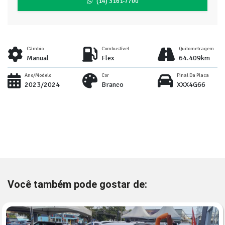
(14) 3161-7700
Câmbio
Combustível
Quilometragem
Manual
Flex
64.409km
Ano/Modelo
Cor
Final Da Placa
2023/2024
Branco
XXX4G66
Você também pode gostar de: