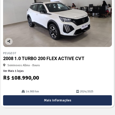
Co
mp
PEUGEOT
arti
2008 1.0 TURBO 200 FLEX ACTIVE CVT
lhe
Seminovos Allma - Bauru
Ver Mais 1 lojas
R$ 108.990,00
14.900 km
2024/2025
Mais informações