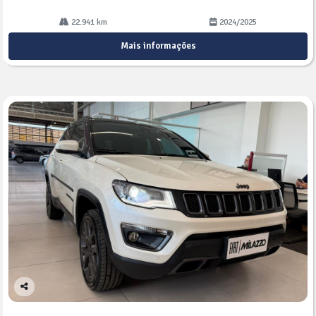
22.941 km
2024/2025
Mais informações
Co
mp