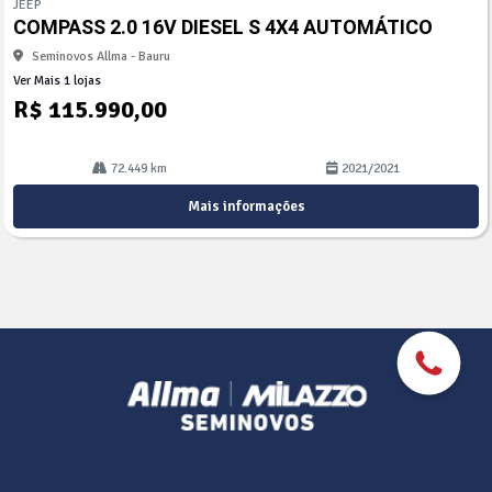
JEEP
arti
COMPASS 2.0 16V DIESEL S 4X4 AUTOMÁTICO
lhe
Seminovos Allma - Bauru
Ver Mais 1 lojas
R$ 115.990,00
72.449 km
2021/2021
Mais informações