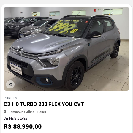
Co
mp
CITROËN
arti
C3 1.0 TURBO 200 FLEX YOU CVT
lhe
Seminovos Allma - Bauru
Ver Mais 1 lojas
R$ 88.990,00