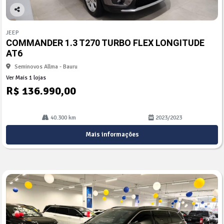
Co
mp
JEEP
arti
COMMANDER 1.3 T270 TURBO FLEX LONGITUDE
lhe
AT6
Seminovos Allma - Bauru
Ver Mais 1 lojas
R$ 136.990,00
40.300 km
2023/2023
Mais informações