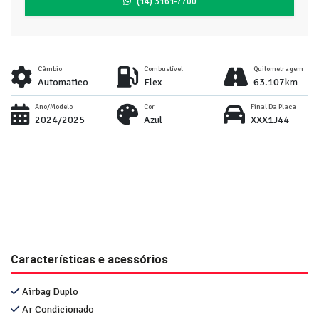
(14) 3161-7700
Câmbio
Combustível
Quilometragem
Automatico
Flex
63.107km
Ano/Modelo
Cor
Final Da Placa
2024/2025
Azul
XXX1J44
Características e acessórios
Airbag Duplo
Ar Condicionado