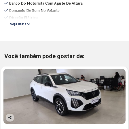
Banco Do Motorista Com Ajuste De Altura
Comando De Som No Volante
Direção Elétrica
Veja mais
Você também pode gostar de:
Co
mp