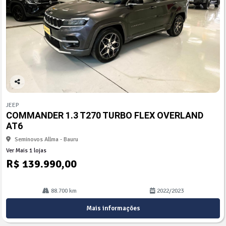
Co
mp
JEEP
arti
COMMANDER 1.3 T270 TURBO FLEX OVERLAND
lhe
AT6
Seminovos Allma - Bauru
Ver Mais 1 lojas
R$ 139.990,00
88.700 km
2022/2023
Mais informações