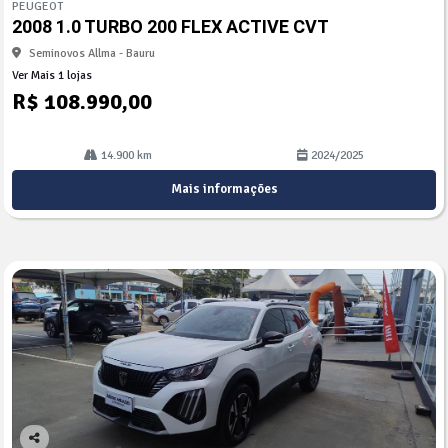
PEUGEOT
arti
2008 1.0 TURBO 200 FLEX ACTIVE CVT
lhe
Seminovos Allma - Bauru
Ver Mais 1 lojas
R$ 108.990,00
14.900 km
2024/2025
Mais informações