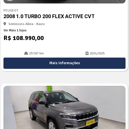
Co
mp
PEUGEOT
arti
2008 1.0 TURBO 200 FLEX ACTIVE CVT
lhe
Seminovos Allma - Bauru
Ver Mais 1 lojas
R$ 108.990,00
29.587 km
2024/2025
Mais informações