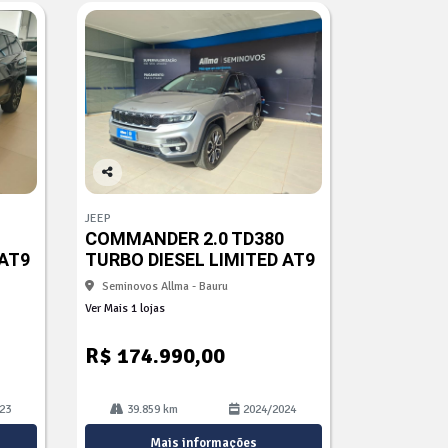
Co
mp
JEEP
arti
COMMANDER 2.0 TD380
lhe
 AT9
TURBO DIESEL LIMITED AT9
Seminovos Allma - Bauru
Ver Mais 1 lojas
R$ 174.990,00
23
39.859 km
2024/2024
Mais informações