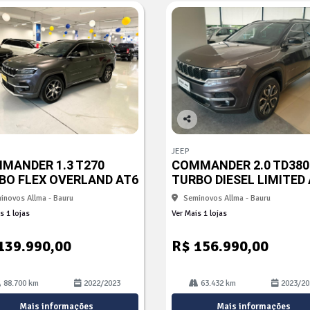
Co
mp
JEEP
arti
MANDER 1.3 T270
COMMANDER 2.0 TD380
lhe
BO FLEX OVERLAND AT6
TURBO DIESEL LIMITED
inovos Allma - Bauru
Seminovos Allma - Bauru
s 1 lojas
Ver Mais 1 lojas
139.990,00
R$ 156.990,00
88.700 km
2022/2023
63.432 km
2023/20
Mais informações
Mais informações