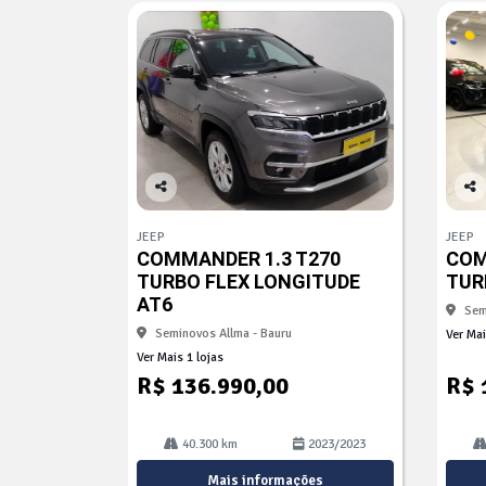
Co
Co
mp
mp
JEEP
JEEP
arti
arti
COMMANDER 1.3 T270
COM
lhe
lhe
TURBO FLEX LONGITUDE
TUR
AT6
Sem
Seminovos Allma - Bauru
Ver Mai
Ver Mais 1 lojas
R$ 136.990,00
R$ 
40.300 km
2023/2023
Mais informações