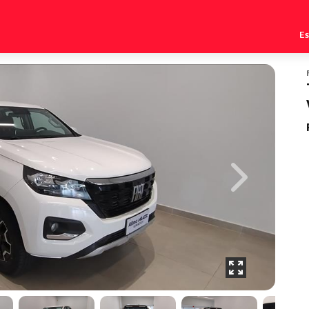
E
Next