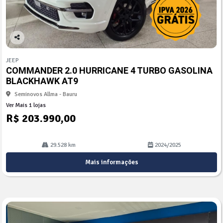
Co
mp
JEEP
arti
COMMANDER 2.0 HURRICANE 4 TURBO GASOLINA
lhe
BLACKHAWK AT9
Seminovos Allma - Bauru
Ver Mais 1 lojas
R$ 203.990,00
29.528 km
2024/2025
Mais informações