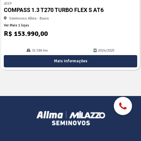
mp
JEEP
arti
COMPASS 1.3 T270 TURBO FLEX S AT6
lhe
Seminovos Allma - Bauru
Ver Mais 1 lojas
R$ 153.990,00
31.586 km
2024/2025
Mais informações