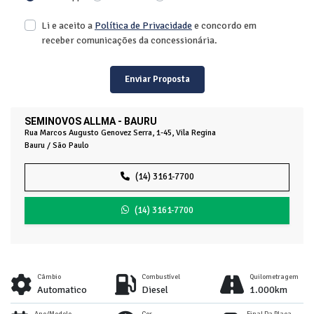
Li e aceito a
Política de Privacidade
e concordo em
receber comunicações da concessionária.
Enviar Proposta
SEMINOVOS ALLMA - BAURU
Rua Marcos Augusto Genovez Serra, 1-45, Vila Regina
Bauru / São Paulo
(14) 3161-7700
(14) 3161-7700
Câmbio
Combustível
Quilometragem
Automatico
Diesel
1.000km