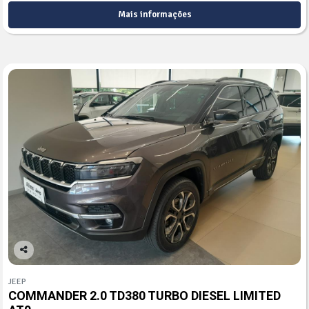
Mais informações
Co
mp
JEEP
arti
COMMANDER 2.0 TD380 TURBO DIESEL LIMITED
lhe