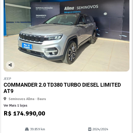
Co
mp
JEEP
arti
COMMANDER 2.0 TD380 TURBO DIESEL LIMITED
lhe
AT9
Seminovos Allma - Bauru
Ver Mais 1 lojas
R$ 174.990,00
39.859 km
2024/2024