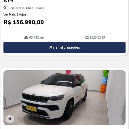
AT9
Seminovos Allma - Bauru
Ver Mais 1 lojas
R$ 156.990,00
63.432 km
2023/2023
Mais informações
Co