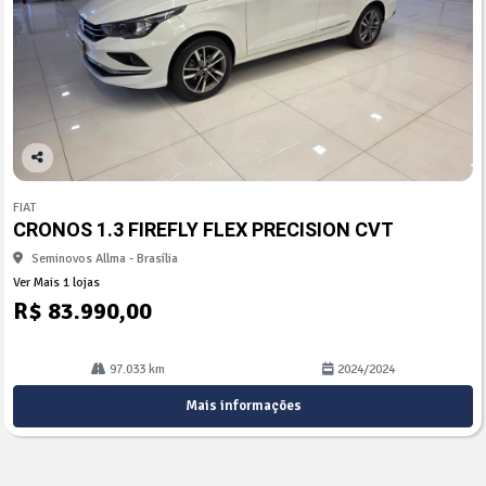
Co
mp
FIAT
arti
CRONOS 1.3 FIREFLY FLEX PRECISION CVT
lhe
Seminovos Allma - Brasília
Ver Mais 1 lojas
R$ 83.990,00
97.033 km
2024/2024
Mais informações