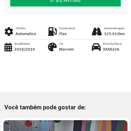
(61) 3451-2002
Câmbio
Combustível
Quilometragem
Automatico
Flex
125.011km
Ano/Modelo
Cor
Final Da Placa
2019/2019
Marrom
XXX6226
Você também pode gostar de: