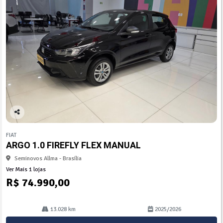
Co
mp
FIAT
arti
ARGO 1.0 FIREFLY FLEX MANUAL
lhe
Seminovos Allma - Brasília
Ver Mais 1 lojas
R$ 74.990,00
13.028 km
2025/2026