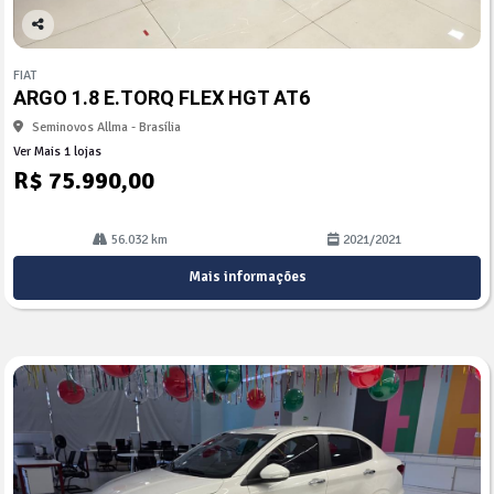
Co
mp
FIAT
arti
ARGO 1.8 E.TORQ FLEX HGT AT6
lhe
Seminovos Allma - Brasília
Ver Mais 1 lojas
R$ 75.990,00
56.032 km
2021/2021
Mais informações