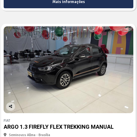
Mais informações
Co
mp
FIAT
arti
ARGO 1.3 FIREFLY FLEX TREKKING MANUAL
lhe
Seminovos Allma - Brasília