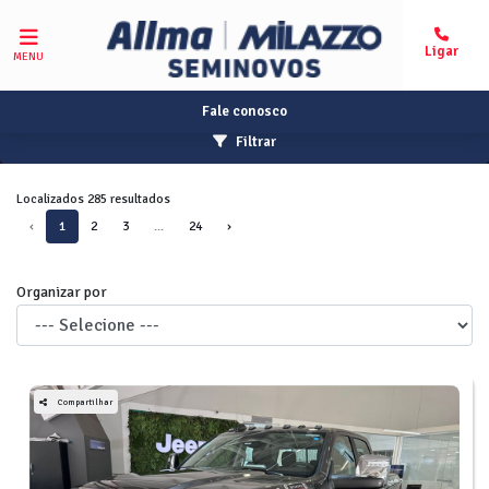
MENU
Fale conosco
Filtrar
Localizados 285 resultados
‹
1
2
3
...
24
›
Organizar por
Compartilhar