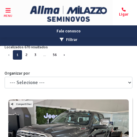
MENU
Fale conosco
Filtrar
Localizados 670 resultados
‹
1
2
3
...
56
›
Organizar por
Compartilhar