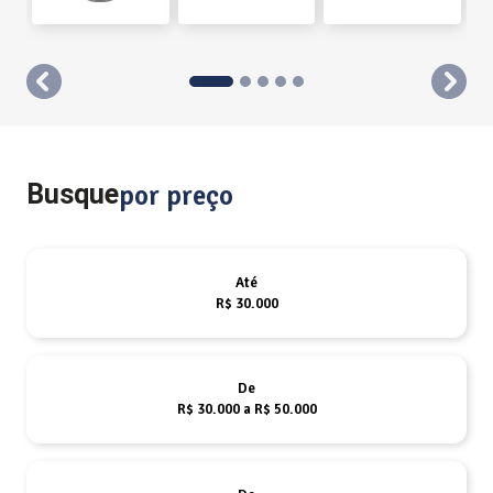
templates.template-01.components.carousel.texts.contro
templ
Busque
por preço
Até
R$ 30.000
De
R$ 30.000 a R$ 50.000