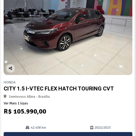
Co
mp
HONDA
arti
CITY 1.5 I-VTEC FLEX HATCH TOURING CVT
lhe
Seminovos Allma - Brasília
Ver Mais 1 lojas
R$ 105.990,00
42.408 km
2022/2023