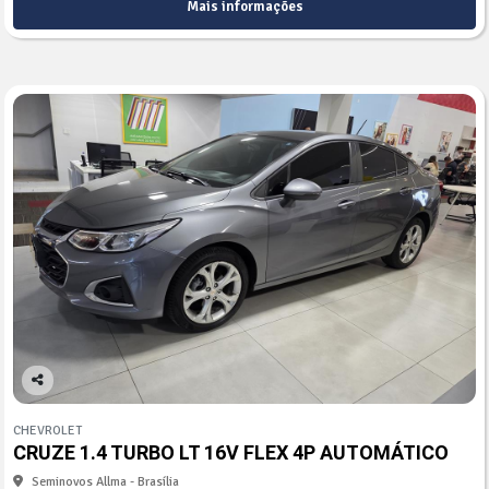
Mais informações
Co
mp
CHEVROLET
arti
CRUZE 1.4 TURBO LT 16V FLEX 4P AUTOMÁTICO
lhe
Seminovos Allma - Brasília