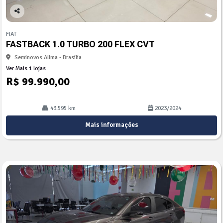
Co
mp
FIAT
arti
FASTBACK 1.0 TURBO 200 FLEX CVT
lhe
Seminovos Allma - Brasília
Ver Mais 1 lojas
R$ 99.990,00
43.595 km
2023/2024
Mais informações