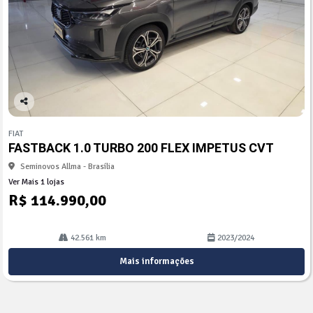
Co
mp
FIAT
arti
FASTBACK 1.0 TURBO 200 FLEX IMPETUS CVT
lhe
Seminovos Allma - Brasília
Ver Mais 1 lojas
R$ 114.990,00
42.561 km
2023/2024
Mais informações