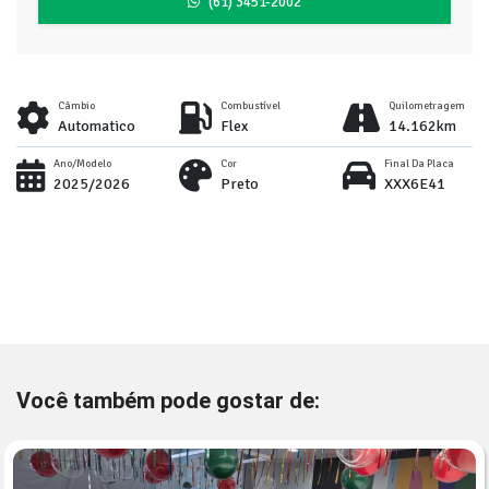
(61) 3451-2002
Câmbio
Combustível
Quilometragem
Automatico
Flex
14.162km
Ano/Modelo
Cor
Final Da Placa
2025/2026
Preto
XXX6E41
Você também pode gostar de: