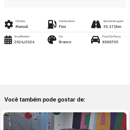
Câmbio
Combustível
Quilometragem
Manual
Flex
55.171km
Ano/Modelo
Cor
Final Da Placa
2024/2024
Branco
XXX0F05
Você também pode gostar de: