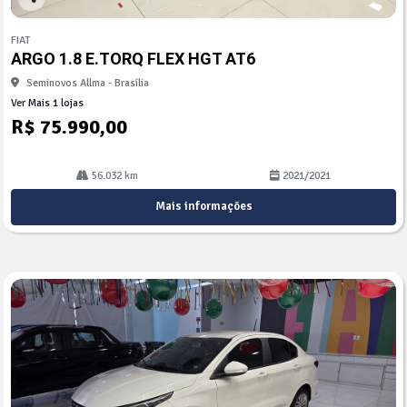
Co
mp
FIAT
arti
ARGO 1.8 E.TORQ FLEX HGT AT6
lhe
Seminovos Allma - Brasília
Ver Mais 1 lojas
R$ 75.990,00
56.032 km
2021/2021
Mais informações