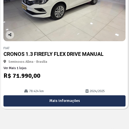
Co
mp
FIAT
arti
CRONOS 1.3 FIREFLY FLEX DRIVE MANUAL
lhe
Seminovos Allma - Brasília
Ver Mais 1 lojas
R$ 71.990,00
78.424 km
2024/2025
Mais informações