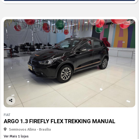
Co
mp
FIAT
arti
ARGO 1.3 FIREFLY FLEX TREKKING MANUAL
lhe
Seminovos Allma - Brasília
Ver Mais 1 lojas