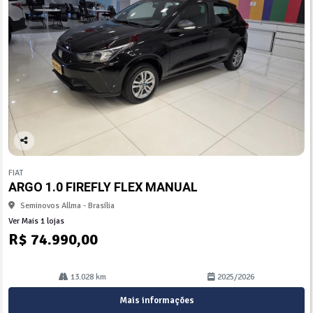
Co
mp
FIAT
arti
ARGO 1.0 FIREFLY FLEX MANUAL
lhe
Seminovos Allma - Brasília
Ver Mais 1 lojas
R$ 74.990,00
13.028 km
2025/2026
Mais informações