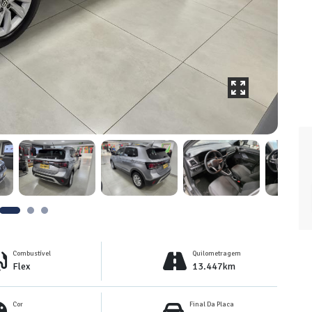
Combustível
Quilometragem
Flex
13.447km
Cor
Final Da Placa