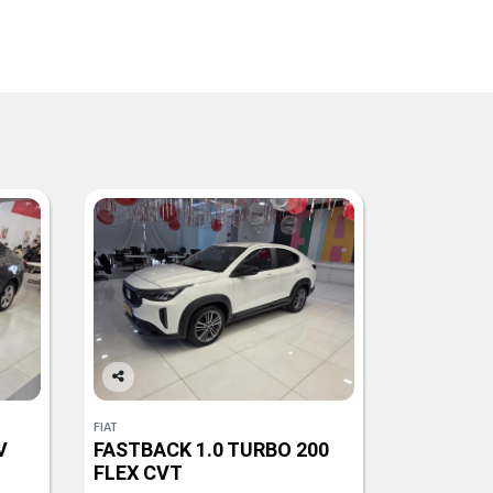
Co
mp
FIAT
arti
V
FASTBACK 1.0 TURBO 200
lhe
FLEX CVT