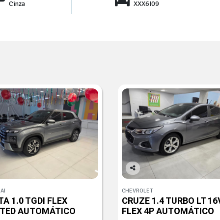
Cinza
XXX6I09
Co
mp
AI
CHEVROLET
arti
A 1.0 TGDI FLEX
CRUZE 1.4 TURBO LT 16
lhe
ITED AUTOMÁTICO
FLEX 4P AUTOMÁTICO