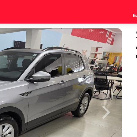
E
Next