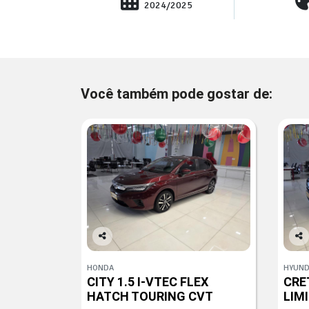
2024/2025
Você também pode gostar de:
Co
Co
mp
mp
HONDA
HYUND
arti
arti
CITY 1.5 I-VTEC FLEX
CRET
lhe
lhe
HATCH TOURING CVT
LIM