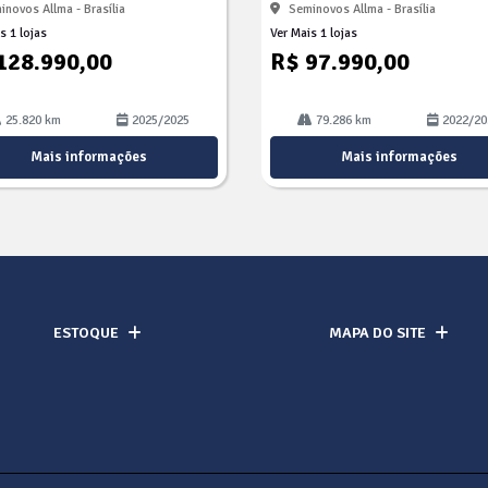
inovos Allma - Brasília
Seminovos Allma - Brasília
s 1 lojas
Ver Mais 1 lojas
128.990,00
R$ 97.990,00
25.820 km
2025/2025
79.286 km
2022/20
Mais informações
Mais informações
ESTOQUE
MAPA DO SITE