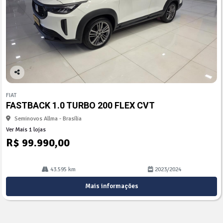
Co
mp
FIAT
arti
FASTBACK 1.0 TURBO 200 FLEX CVT
lhe
Seminovos Allma - Brasília
Ver Mais 1 lojas
R$ 99.990,00
43.595 km
2023/2024
Mais informações