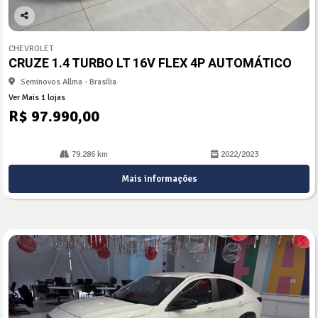
Co
mp
CHEVROLET
arti
CRUZE 1.4 TURBO LT 16V FLEX 4P AUTOMÁTICO
lhe
Seminovos Allma - Brasília
Ver Mais 1 lojas
R$ 97.990,00
79.286 km
2022/2023
Mais informações