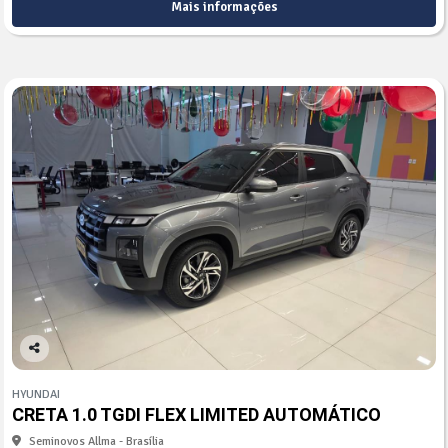
Mais informações
Co
mp
HYUNDAI
arti
CRETA 1.0 TGDI FLEX LIMITED AUTOMÁTICO
lhe
Seminovos Allma - Brasília