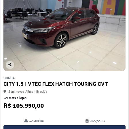
Co
mp
HONDA
arti
CITY 1.5 I-VTEC FLEX HATCH TOURING CVT
lhe
Seminovos Allma - Brasília
Ver Mais 1 lojas
R$ 105.990,00
42.408 km
2022/2023