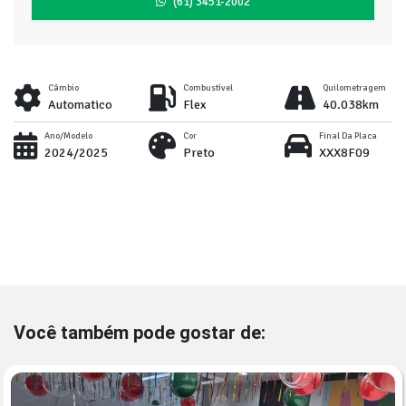
(61) 3451-2002
Câmbio
Combustível
Quilometragem
Automatico
Flex
40.038km
Ano/Modelo
Cor
Final Da Placa
2024/2025
Preto
XXX8F09
Você também pode gostar de: