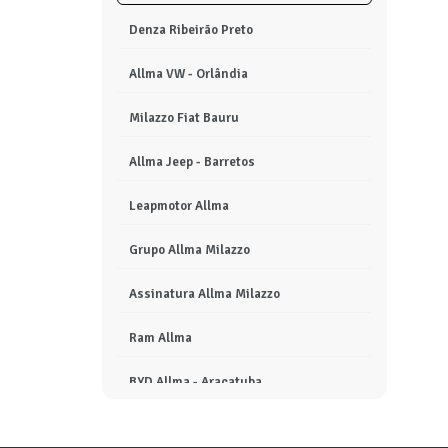
Denza Ribeirão Preto
Allma VW - Orlândia
Milazzo Fiat Bauru
Allma Jeep - Barretos
Leapmotor Allma
Grupo Allma Milazzo
Assinatura Allma Milazzo
Ram Allma
BYD Allma - Araçatuba
Seminovos Allma - Bauru