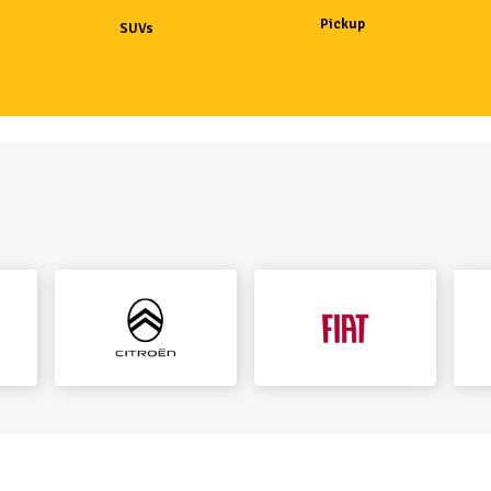
Pickup
SUVs
s.control_prev