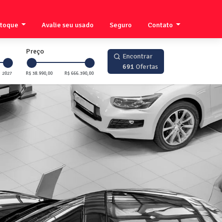
stoque
Avalie seu usado
Seguro
Contato
Preço
Encontrar
691
Ofertas
2027
R$ 38.990,00
R$ 666.390,00