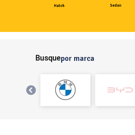
Sedan
Hatch
Busque
por marca
templates.template-01.components.carousel.text