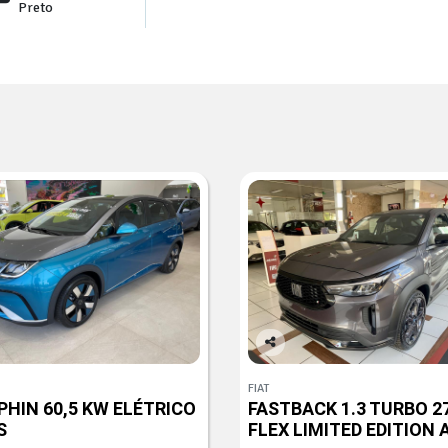
Preto
Co
mp
FIAT
arti
PHIN 60,5 KW ELÉTRICO
FASTBACK 1.3 TURBO 2
lhe
S
FLEX LIMITED EDITION 