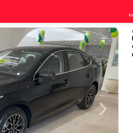
E
Next