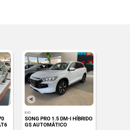
Co
mp
BYD
arti
70
SONG PRO 1.5 DM-I HÍBRIDO
lhe
AT6
GS AUTOMÁTICO