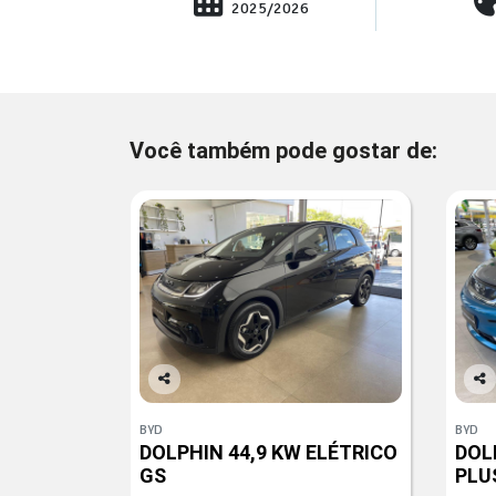
2025/2026
Você também pode gostar de:
Co
Co
mp
mp
BYD
BYD
arti
arti
DOLPHIN 44,9 KW ELÉTRICO
DOL
lhe
lhe
GS
PLU