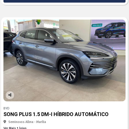
Co
mp
BYD
arti
SONG PLUS 1.5 DM-I HÍBRIDO AUTOMÁTICO
lhe
Seminovos Allma - Marília
Ver Mais 1 lojas