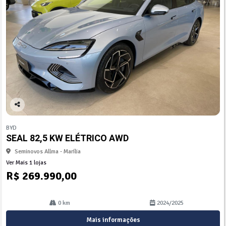
Co
mp
BYD
arti
SEAL 82,5 KW ELÉTRICO AWD
lhe
Seminovos Allma - Marília
Ver Mais 1 lojas
R$ 269.990,00
0 km
2024/2025
Mais informações