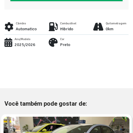
Câmbio
Combustível
Quilometragem
Automatico
Hibrido
0km
Ano/Modelo
Cor
2025/2026
Preto
Você também pode gostar de: