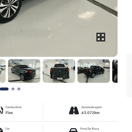
Combustível
Quilometragem
Flex
43.072km
Cor
Final Da Placa