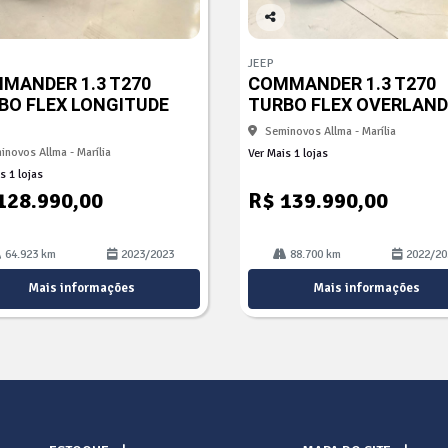
Co
mp
JEEP
arti
MANDER 1.3 T270
COMMANDER 1.3 T270
lhe
BO FLEX LONGITUDE
TURBO FLEX OVERLAND
Seminovos Allma - Marília
inovos Allma - Marília
Ver Mais 1 lojas
s 1 lojas
128.990,00
R$ 139.990,00
64.923 km
2023/2023
88.700 km
2022/20
Mais informações
Mais informações