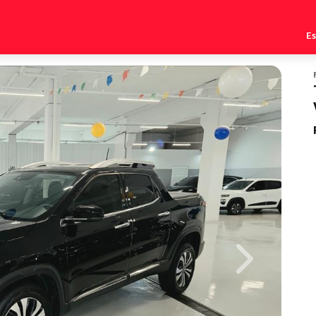
E
Next