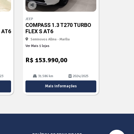
Co
mp
JEEP
arti
COMPASS 1.3 T270 TURBO
lhe
 AT6
FLEX S AT6
Seminovos Allma - Marília
Ver Mais 1 lojas
R$ 153.990,00
23
31.586 km
2024/2025
Mais informações