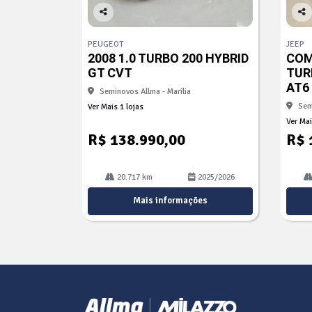
Co
Co
mp
mp
PEUGEOT
JEEP
arti
arti
2008 1.0 TURBO 200 HYBRID
COM
lhe
lhe
GT CVT
TUR
AT6
Seminovos Allma - Marília
Sem
Ver Mais 1 lojas
Ver Mai
R$ 138.990,00
R$ 
20.717 km
2025/2026
Mais informações