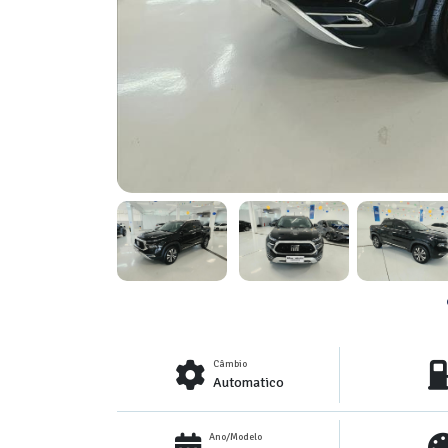
Câmbio
Automatico
Ano/Modelo