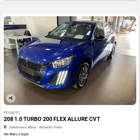
Co
mp
PEUGEOT
arti
208 1.0 TURBO 200 FLEX ALLURE CVT
lhe
Seminovos Allma - Ribeirão Preto
Ver Mais 2 lojas