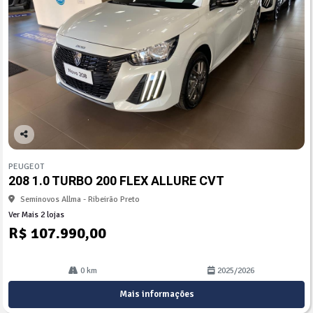
Co
mp
PEUGEOT
arti
208 1.0 TURBO 200 FLEX ALLURE CVT
lhe
Seminovos Allma - Ribeirão Preto
Ver Mais 2 lojas
R$ 107.990,00
0 km
2025/2026
Mais informações