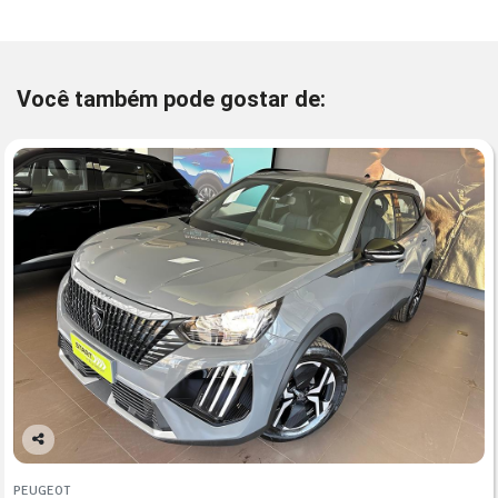
Você também pode gostar de:
Co
mp
PEUGEOT