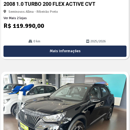
arti
2008 1.0 TURBO 200 FLEX ACTIVE CVT
lhe
Seminovos Allma - Ribeirão Preto
Ver Mais 2 lojas
R$ 119.990,00
0 km
2025/2026
Mais informações