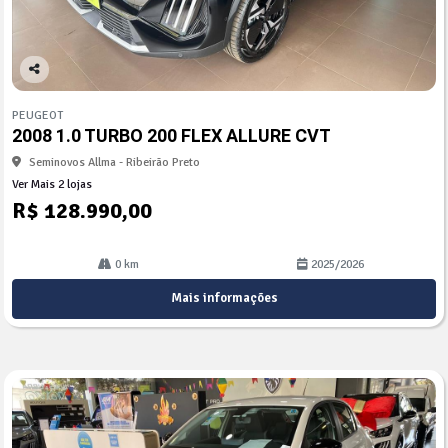
Co
mp
PEUGEOT
arti
2008 1.0 TURBO 200 FLEX ALLURE CVT
lhe
Seminovos Allma - Ribeirão Preto
Ver Mais 2 lojas
R$ 128.990,00
0 km
2025/2026
Mais informações