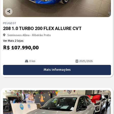
Co
mp
PEUGEOT
arti
208 1.0 TURBO 200 FLEX ALLURE CVT
lhe
Seminovos Allma - Ribeirão Preto
Ver Mais 2 lojas
R$ 107.990,00
0 km
2025/2026
Mais informações