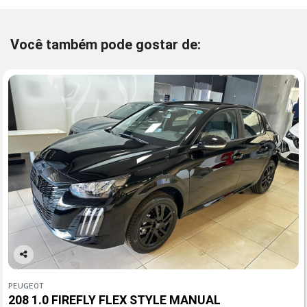
Você também pode gostar de:
Co
mp
PEUGEOT
arti
208 1.0 FIREFLY FLEX STYLE MANUAL
lhe