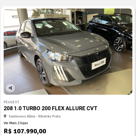
Co
mp
PEUGEOT
arti
208 1.0 TURBO 200 FLEX ALLURE CVT
lhe
Seminovos Allma - Ribeirão Preto
Ver Mais 2 lojas
R$ 107.990,00