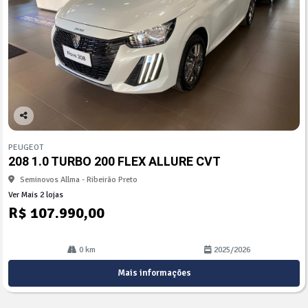
Co
mp
PEUGEOT
arti
208 1.0 TURBO 200 FLEX ALLURE CVT
lhe
Seminovos Allma - Ribeirão Preto
Ver Mais 2 lojas
R$ 107.990,00
0 km
2025/2026
Mais informações