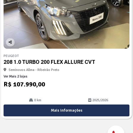
Co
mp
PEUGEOT
arti
208 1.0 TURBO 200 FLEX ALLURE CVT
lhe
Seminovos Allma - Ribeirão Preto
Ver Mais 2 lojas
R$ 107.990,00
0 km
2025/2026
Mais informações