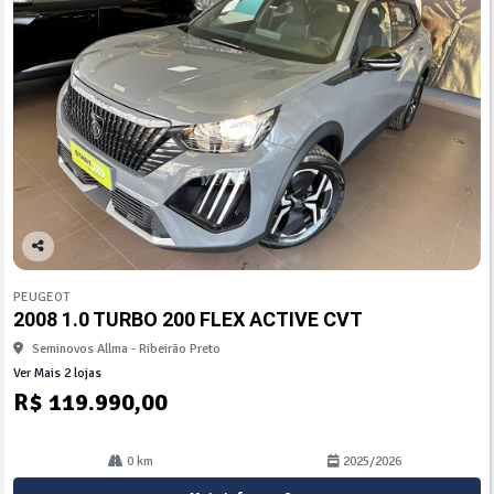
Co
mp
PEUGEOT
arti
2008 1.0 TURBO 200 FLEX ACTIVE CVT
lhe
Seminovos Allma - Ribeirão Preto
Ver Mais 2 lojas
R$ 119.990,00
0 km
2025/2026