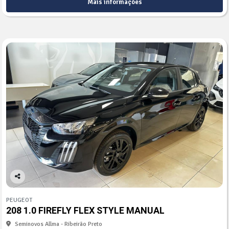
Mais informações
Co
mp
PEUGEOT
arti
208 1.0 FIREFLY FLEX STYLE MANUAL
lhe
Seminovos Allma - Ribeirão Preto