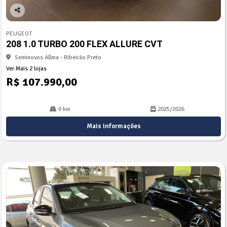
Co
mp
PEUGEOT
arti
208 1.0 TURBO 200 FLEX ALLURE CVT
lhe
Seminovos Allma - Ribeirão Preto
Ver Mais 2 lojas
R$ 107.990,00
0 km
2025/2026
Mais informações