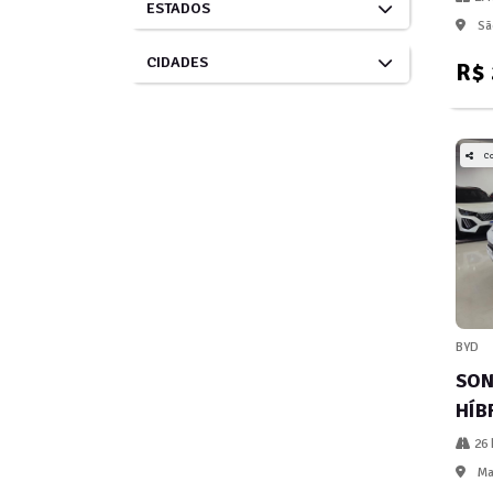
ESTADOS
São
CIDADES
R$ 
C
BYD
SON
HÍB
26 
Mar