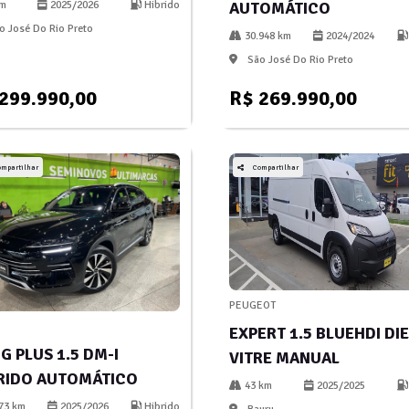
AUTOMÁTICO
km
2025/2026
Hibrido
 José Do Rio Preto
30.948 km
2024/2024
São José Do Rio Preto
299.990,00
R$ 269.990,00
ompartilhar
Compartilhar
PEUGEOT
EXPERT 1.5 BLUEHDI DI
G PLUS 1.5 DM-I
VITRE MANUAL
RIDO AUTOMÁTICO
43 km
2025/2025
73 km
2025/2026
Hibrido