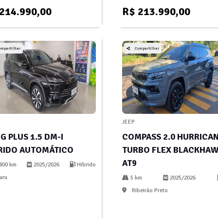
214.990,00
R$ 213.990,00
ompartilhar
Compartilhar
JEEP
G PLUS 1.5 DM-I
COMPASS 2.0 HURRICA
RIDO AUTOMÁTICO
TURBO FLEX BLACKHA
AT9
800 km
2025/2026
Hibrido
uru
5 km
2025/2026
Ribeirão Preto