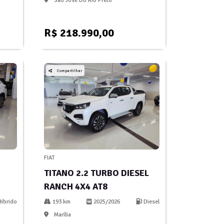
São José Do Rio Preto
R$ 218.990,00
Compartilhar
FIAT
TITANO 2.2 TURBO DIESEL
RANCH 4X4 AT8
ibrido
193 km
2025/2026
Diesel
Marília