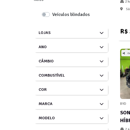
2 
São
Veículos blindados
R$ 
LOJAS
ANO
C
CÂMBIO
COMBUSTÍVEL
COR
MARCA
BYD
SON
MODELO
HÍB
2.4