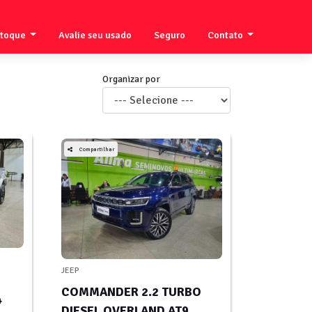
stoque
Avalie seu usado
Seguro
Contato
Organizar por
Compartilhar
JEEP
COMMANDER 2.2 TURBO
4
DIESEL OVERLAND AT9