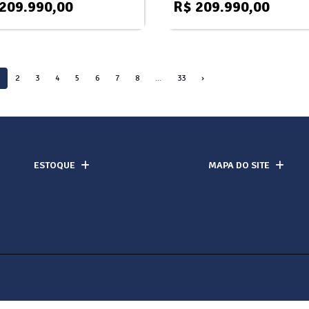
209.990,00
R$ 209.990,00
2
3
4
5
6
7
8
...
33
›
ESTOQUE
MAPA DO SITE