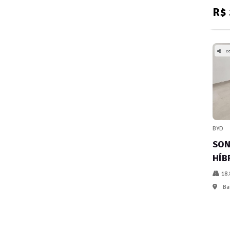
R$ 
C
BYD
SON
HÍB
18.
Ba