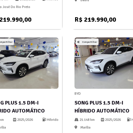
Bauru
 José Do Rio Preto
219.990,00
R$ 219.990,00
ompartilhar
Compartilhar
BYD
G PLUS 1.5 DM-I
SONG PLUS 1.5 DM-I
RIDO AUTOMÁTICO
HÍBRIDO AUTOMÁTICO
km
2025/2026
Hibrido
21.148 km
2025/2026
H
ília
Marília