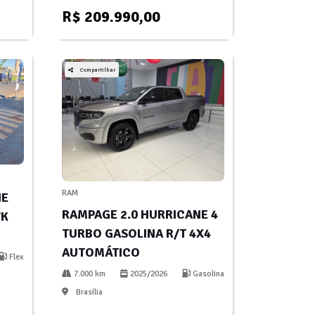
R$ 209.990,00
Compartilhar
RAM
NE
RAMPAGE 2.0 HURRICANE 4
WK
TURBO GASOLINA R/T 4X4
AUTOMÁTICO
Flex
7.000 km
2025/2026
Gasolina
Brasília