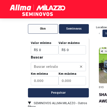
Localiza
0km
Seminovos
‹
1
Valor mínimo
Valor máximo
C
Buscar
Km mínima
Km máxima
BYD
Pesquisar
SHA
AWD
SEMINOVOS ALLMA MILAZZO - Outros
filtros