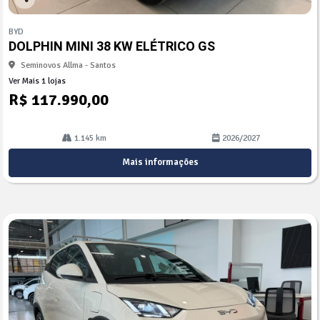
Co
mp
BYD
arti
DOLPHIN MINI 38 KW ELÉTRICO GS
lhe
Seminovos Allma - Santos
Ver Mais 1 lojas
R$ 117.990,00
1.145 km
2026/2027
Mais informações