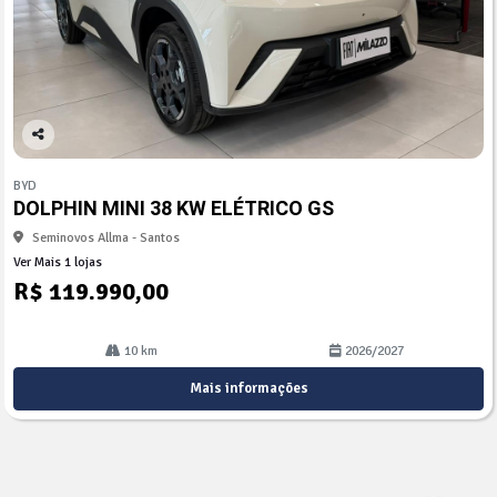
Co
mp
BYD
arti
DOLPHIN MINI 38 KW ELÉTRICO GS
lhe
Seminovos Allma - Santos
Ver Mais 1 lojas
R$ 119.990,00
10 km
2026/2027
Mais informações