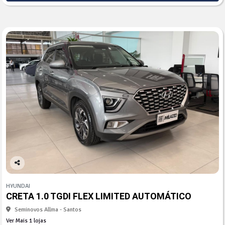
Co
mp
HYUNDAI
arti
CRETA 1.0 TGDI FLEX LIMITED AUTOMÁTICO
lhe
Seminovos Allma - Santos
Ver Mais 1 lojas