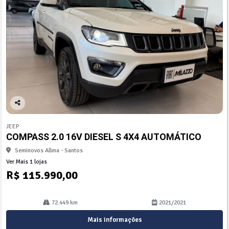
Co
mp
JEEP
arti
COMPASS 2.0 16V DIESEL S 4X4 AUTOMÁTICO
lhe
Seminovos Allma - Santos
Ver Mais 1 lojas
R$ 115.990,00
72.449 km
2021/2021
Mais informações