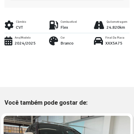
Câmbio
Combustível
Quilometragem
CVT
Flex
24.820km
Ano/Modelo
Cor
Final Da Placa
2024/2025
Branco
XXX5A75
Você também pode gostar de: