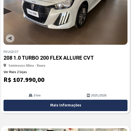
Co
mp
PEUGEOT
arti
208 1.0 TURBO 200 FLEX ALLURE CVT
lhe
Seminovos Allma - Bauru
Ver Mais 2 lojas
R$ 107.990,00
0 km
2025/2026
Mais informações