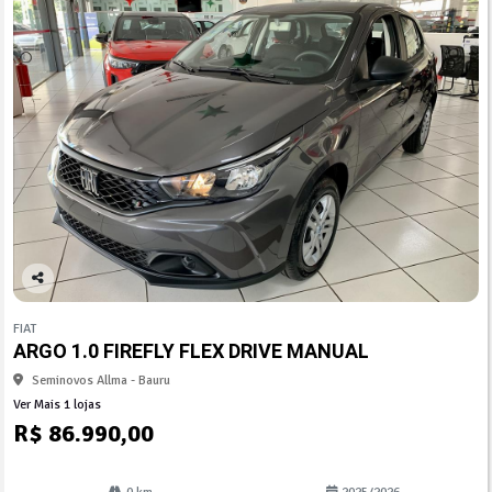
Co
mp
FIAT
arti
ARGO 1.0 FIREFLY FLEX DRIVE MANUAL
lhe
Seminovos Allma - Bauru
Ver Mais 1 lojas
R$ 86.990,00