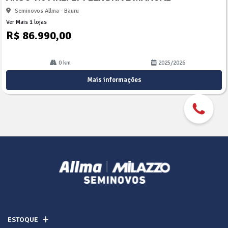
lhe
Seminovos Allma - Bauru
Ver Mais 1 lojas
R$ 86.990,00
0 km
2025/2026
Mais informações
ESTOQUE