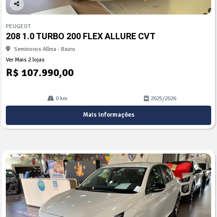
Co
mp
PEUGEOT
arti
208 1.0 TURBO 200 FLEX ALLURE CVT
lhe
Seminovos Allma - Bauru
Ver Mais 2 lojas
R$ 107.990,00
0 km
2025/2026
Mais informações