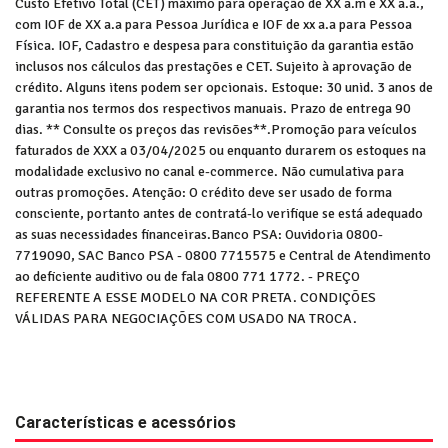
Custo Efetivo Total (CET) máximo para operação de XX a.m e XX a.a.,
com IOF de XX a.a para Pessoa Jurídica e IOF de xx a.a para Pessoa
Física. IOF, Cadastro e despesa para constituição da garantia estão
inclusos nos cálculos das prestações e CET. Sujeito à aprovação de
crédito. Alguns itens podem ser opcionais. Estoque: 30 unid. 3 anos de
garantia nos termos dos respectivos manuais. Prazo de entrega 90
dias. ** Consulte os preços das revisões**.Promoção para veículos
faturados de XXX a 03/04/2025 ou enquanto durarem os estoques na
modalidade exclusivo no canal e-commerce. Não cumulativa para
outras promoções. Atenção: O crédito deve ser usado de forma
consciente, portanto antes de contratá-lo verifique se está adequado
as suas necessidades financeiras.Banco PSA: Ouvidoria 0800-
7719090, SAC Banco PSA - 0800 7715575 e Central de Atendimento
ao deficiente auditivo ou de fala 0800 771 1772. - PREÇO
REFERENTE A ESSE MODELO NA COR PRETA. CONDIÇÕES
VÁLIDAS PARA NEGOCIAÇÕES COM USADO NA TROCA.
Características e acessórios