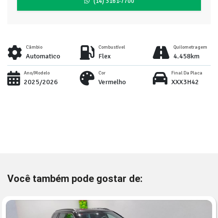
(14) 3161-7700
Câmbio
Combustível
Quilometragem
Automatico
Flex
4.458km
Ano/Modelo
Cor
Final Da Placa
2025/2026
Vermelho
XXX3H42
Você também pode gostar de: