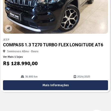
Co
mp
JEEP
arti
COMPASS 1.3 T270 TURBO FLEX LONGITUDE AT6
lhe
Seminovos Allma - Bauru
Ver Mais 1 lojas
R$ 128.990,00
36.800 km
2024/2025
Mais informações