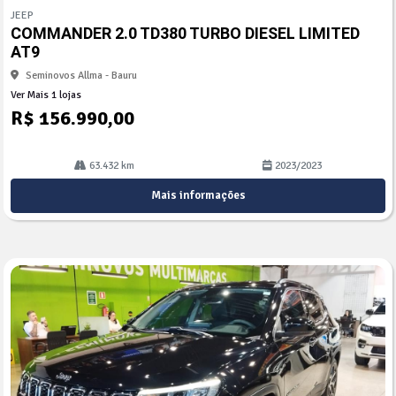
mp
JEEP
arti
COMMANDER 2.0 TD380 TURBO DIESEL LIMITED
lhe
AT9
Seminovos Allma - Bauru
Ver Mais 1 lojas
R$ 156.990,00
63.432 km
2023/2023
Mais informações