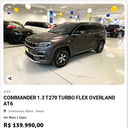
Co
mp
JEEP
arti
COMMANDER 1.3 T270 TURBO FLEX OVERLAND
lhe
AT6
Seminovos Allma - Bauru
Ver Mais 1 lojas
R$ 139.990,00