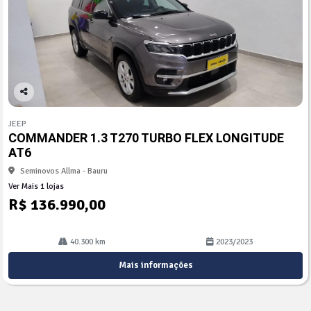
Co
mp
JEEP
arti
COMMANDER 1.3 T270 TURBO FLEX LONGITUDE
lhe
AT6
Seminovos Allma - Bauru
Ver Mais 1 lojas
R$ 136.990,00
40.300 km
2023/2023
Mais informações