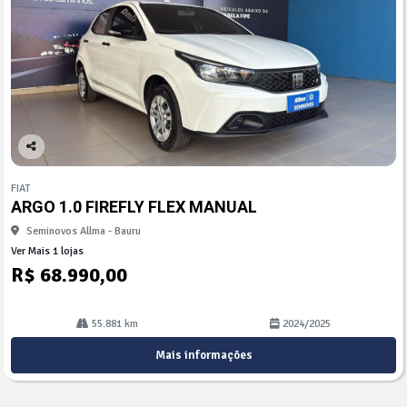
Co
mp
FIAT
arti
ARGO 1.0 FIREFLY FLEX MANUAL
lhe
Seminovos Allma - Bauru
Ver Mais 1 lojas
R$ 68.990,00
55.881 km
2024/2025
Mais informações