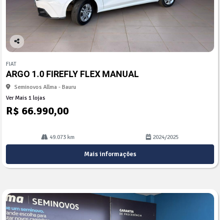
Co
mp
FIAT
arti
ARGO 1.0 FIREFLY FLEX MANUAL
lhe
Seminovos Allma - Bauru
Ver Mais 1 lojas
R$ 66.990,00
49.073 km
2024/2025
Mais informações