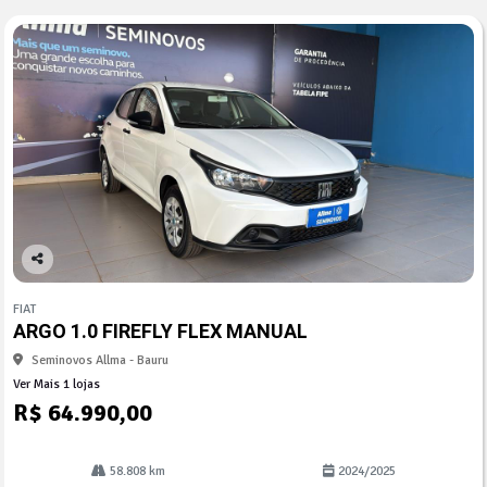
Co
mp
FIAT
arti
ARGO 1.0 FIREFLY FLEX MANUAL
lhe
Seminovos Allma - Bauru
Ver Mais 1 lojas
R$ 64.990,00
58.808 km
2024/2025