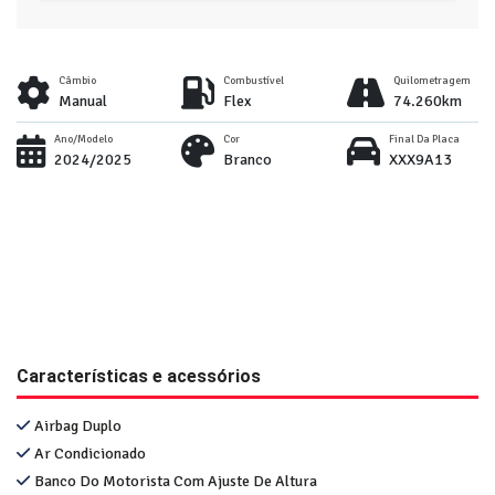
Câmbio
Combustível
Quilometragem
Manual
Flex
74.260km
Ano/Modelo
Cor
Final Da Placa
2024/2025
Branco
XXX9A13
Características e acessórios
Airbag Duplo
Ar Condicionado
Banco Do Motorista Com Ajuste De Altura