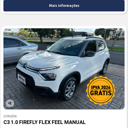
Mais informações
Co
mp
CITROËN
arti
C3 1.0 FIREFLY FLEX FEEL MANUAL
lhe