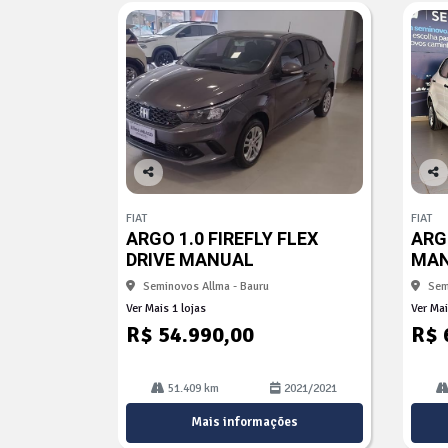
Co
Co
mp
mp
FIAT
FIAT
arti
arti
ARGO 1.0 FIREFLY FLEX
ARGO
lhe
lhe
DRIVE MANUAL
MA
Seminovos Allma - Bauru
Sem
Ver Mais 1 lojas
Ver Mai
R$ 54.990,00
R$ 
51.409 km
2021/2021
Mais informações