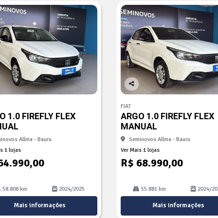
Co
mp
FIAT
arti
 1.0 FIREFLY FLEX
ARGO 1.0 FIREFLY FLEX
lhe
NUAL
MANUAL
inovos Allma - Bauru
Seminovos Allma - Bauru
s 1 lojas
Ver Mais 1 lojas
64.990,00
R$ 68.990,00
58.808 km
2024/2025
55.881 km
2024/20
Mais informações
Mais informações