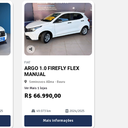
Co
mp
FIAT
arti
ARGO 1.0 FIREFLY FLEX
lhe
MANUAL
Seminovos Allma - Bauru
Ver Mais 1 lojas
R$ 66.990,00
25
49.073 km
2024/2025
Mais informações