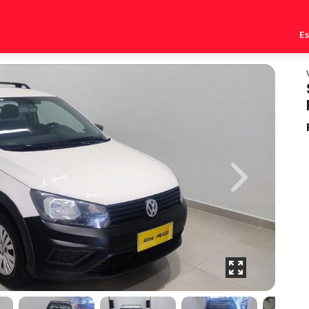
E
Next