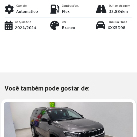
Câmbio
Combustível
Quilometragem
Automatico
Flex
32.884km
Ano/Modelo
Cor
Final Da Placa
2024/2024
Branco
XXX5D98
Você também pode gostar de: