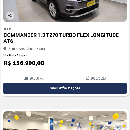
Co
mp
JEEP
arti
COMMANDER 1.3 T270 TURBO FLEX LONGITUDE
lhe
AT6
Seminovos Allma - Bauru
Ver Mais 1 lojas
R$ 136.990,00
40.300 km
2023/2023
Mais informações