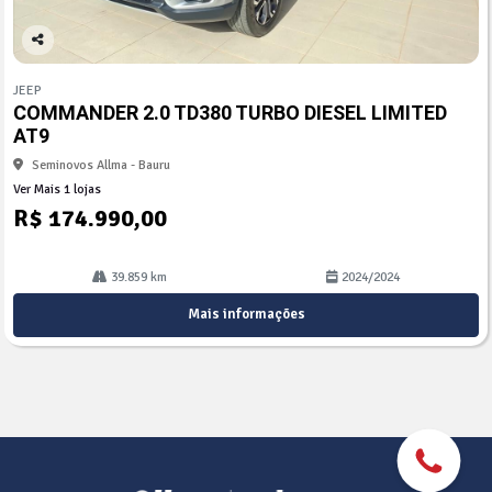
Co
mp
JEEP
arti
COMMANDER 2.0 TD380 TURBO DIESEL LIMITED
lhe
AT9
Seminovos Allma - Bauru
Ver Mais 1 lojas
R$ 174.990,00
39.859 km
2024/2024
Mais informações