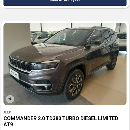
Co
mp
JEEP
arti
COMMANDER 2.0 TD380 TURBO DIESEL LIMITED
lhe
AT9