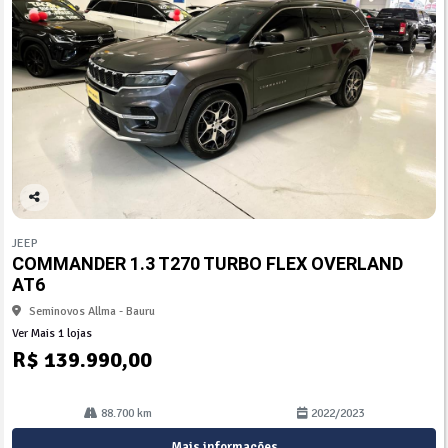
Co
mp
JEEP
arti
COMMANDER 1.3 T270 TURBO FLEX OVERLAND
lhe
AT6
Seminovos Allma - Bauru
Ver Mais 1 lojas
R$ 139.990,00
88.700 km
2022/2023
Mais informações