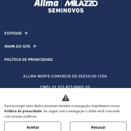
ESTOQUE
MAPA DO SITE
POLÍTICA DE PRIVACIDADE
ALLMA NORTE COMERCIO DE VEICULOS LTDA
CNPJ: 51.572.871/0001-10
Para proteger seus dados pessoais durante a navegação respeitamos nossa
Desacelere. Seu bem maior é a vida.
Política de privacidade
. Ao seguir com a navegação e visita você concorda
com nossas políticas.
Aceitar
Recusar
Desenvolvido pela DEALERSPACE ® Direitos Reservados.