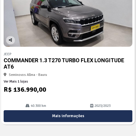
Co
mp
JEEP
arti
COMMANDER 1.3 T270 TURBO FLEX LONGITUDE
lhe
AT6
Seminovos Allma - Bauru
Ver Mais 1 lojas
R$ 136.990,00
40.300 km
2023/2023
Mais informações