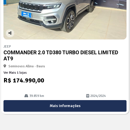
Co
mp
JEEP
arti
COMMANDER 2.0 TD380 TURBO DIESEL LIMITED
lhe
AT9
Seminovos Allma - Bauru
Ver Mais 1 lojas
R$ 174.990,00
39.859 km
2024/2024
Mais informações