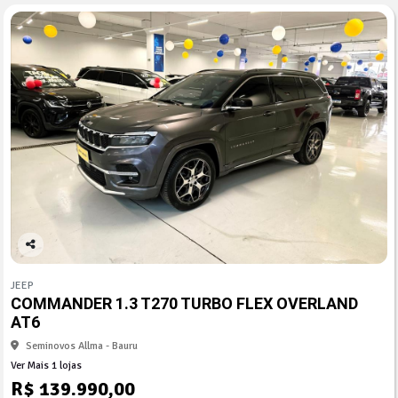
Co
mp
JEEP
arti
COMMANDER 1.3 T270 TURBO FLEX OVERLAND
lhe
AT6
Seminovos Allma - Bauru
Ver Mais 1 lojas
R$ 139.990,00