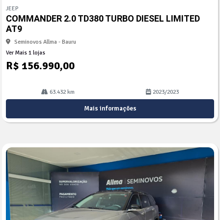
mp
JEEP
arti
COMMANDER 2.0 TD380 TURBO DIESEL LIMITED
lhe
AT9
Seminovos Allma - Bauru
Ver Mais 1 lojas
R$ 156.990,00
63.432 km
2023/2023
Mais informações