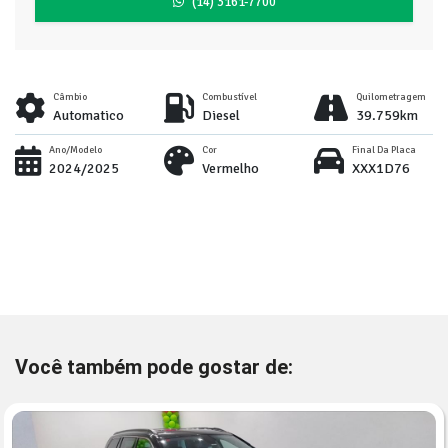
(14) 3161-7700
Câmbio
Combustível
Quilometragem
Automatico
Diesel
39.759km
Ano/Modelo
Cor
Final Da Placa
2024/2025
Vermelho
XXX1D76
Você também pode gostar de: