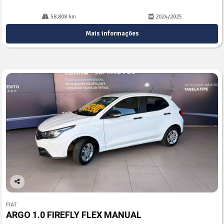
58.808 km
2024/2025
Mais informações
Co
mp
FIAT
arti
ARGO 1.0 FIREFLY FLEX MANUAL
lhe