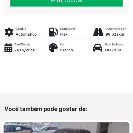
(14) 3161-7700
Câmbio
Combustível
Quilometragem
Automatico
Flex
98.312km
Ano/Modelo
Cor
Final Da Placa
2015/2016
Branco
XXX7158
Você também pode gostar de: