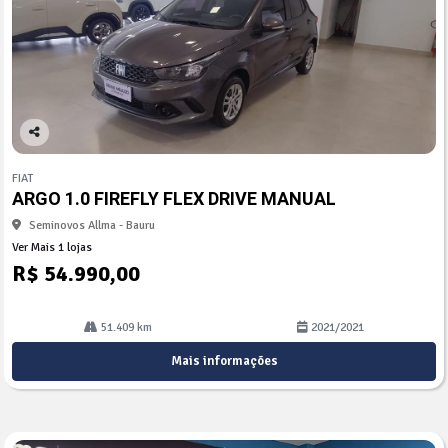
Co
mp
FIAT
arti
ARGO 1.0 FIREFLY FLEX DRIVE MANUAL
lhe
Seminovos Allma - Bauru
Ver Mais 1 lojas
R$ 54.990,00
51.409 km
2021/2021
Mais informações