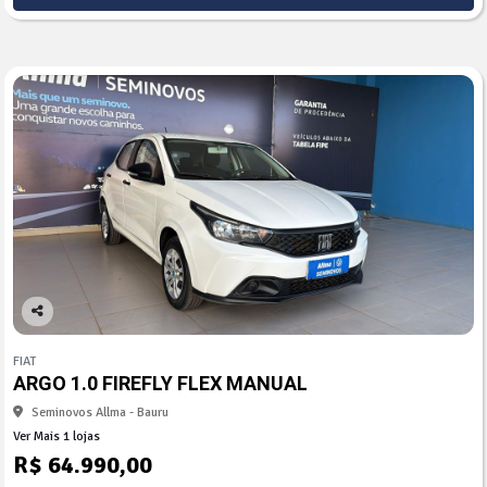
Co
mp
FIAT
arti
ARGO 1.0 FIREFLY FLEX MANUAL
lhe
Seminovos Allma - Bauru
Ver Mais 1 lojas
R$ 64.990,00