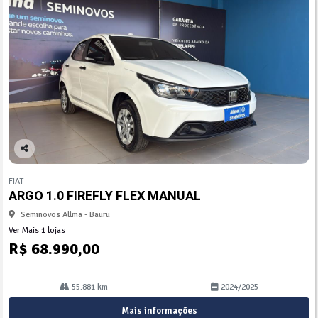
Co
mp
FIAT
arti
ARGO 1.0 FIREFLY FLEX MANUAL
lhe
Seminovos Allma - Bauru
Ver Mais 1 lojas
R$ 68.990,00
55.881 km
2024/2025
Mais informações