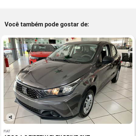
Você também pode gostar de:
Co
mp
FIAT
arti