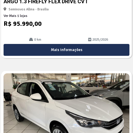
ARGO 1.3 FIREFLY FLEX DRIVE CVT
lhe
Seminovos Allma - Brasília
Ver Mais 1 lojas
R$ 95.990,00
0 km
2025/2026
Mais informações