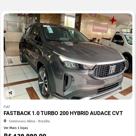
Co
mp
FIAT
arti
FASTBACK 1.0 TURBO 200 HYBRID AUDACE CVT
lhe
Seminovos Allma - Brasília
Ver Mais 1 lojas
R$ 129.990,00