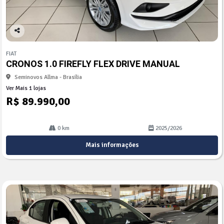
Co
mp
FIAT
arti
CRONOS 1.0 FIREFLY FLEX DRIVE MANUAL
lhe
Seminovos Allma - Brasília
Ver Mais 1 lojas
R$ 89.990,00
0 km
2025/2026
Mais informações