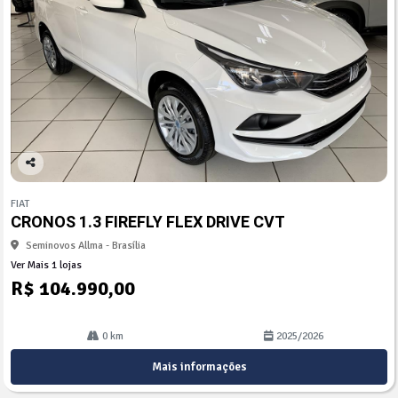
Co
mp
FIAT
arti
CRONOS 1.3 FIREFLY FLEX DRIVE CVT
lhe
Seminovos Allma - Brasília
Ver Mais 1 lojas
R$ 104.990,00
0 km
2025/2026
Mais informações