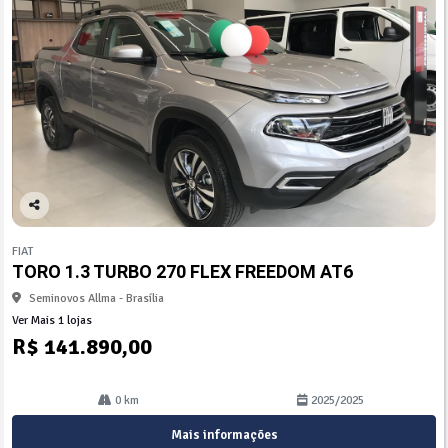
Co
mp
FIAT
arti
TORO 1.3 TURBO 270 FLEX FREEDOM AT6
lhe
Seminovos Allma - Brasília
Ver Mais 1 lojas
R$ 141.890,00
0 km
2025/2025
Mais informações