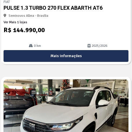
FIAT
arti
PULSE 1.3 TURBO 270 FLEX ABARTH AT6
lhe
Seminovos Allma - Brasília
Ver Mais 1 lojas
R$ 144.990,00
0 km
2025/2026
Mais informações