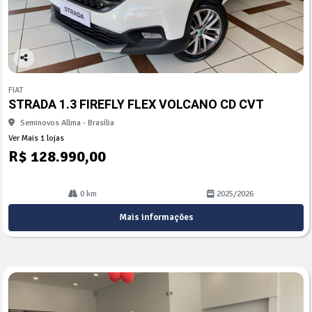
Co
mp
FIAT
arti
STRADA 1.3 FIREFLY FLEX VOLCANO CD CVT
lhe
Seminovos Allma - Brasília
Ver Mais 1 lojas
R$ 128.990,00
0 km
2025/2026
Mais informações