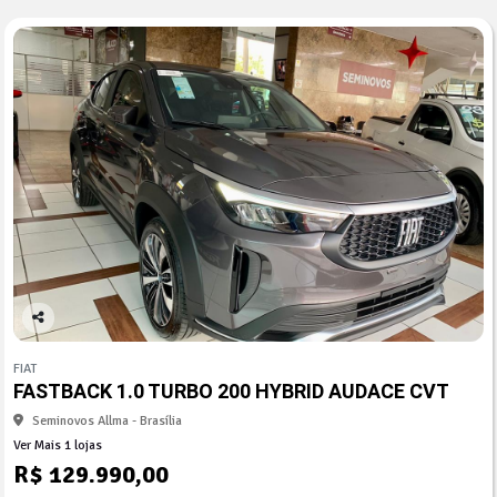
Co
mp
FIAT
arti
FASTBACK 1.0 TURBO 200 HYBRID AUDACE CVT
lhe
Seminovos Allma - Brasília
Ver Mais 1 lojas
R$ 129.990,00