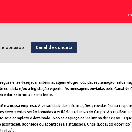
E
lhe conosco
Canal de conduta
segura e, se desejada, anônima, algum elogio, dúvida, reclamação, informa
 de conduta e/ou a legislação vigente. As mensagens enviadas pelo Canal de
ea e dar retorno ao remetente.
cê e a nossa empresa. A veracidade das informações providas é uma respons
ões decorrentes serão tomadas a critério exclusivo do Grupo. Ao realizar a 
ato seja completo e detalhado. Não se esqueça de incluir na descrição: O q
e aconteceu, acontece ou acontecerá a situação); Onde (Local do ocorrido); 
tradas).