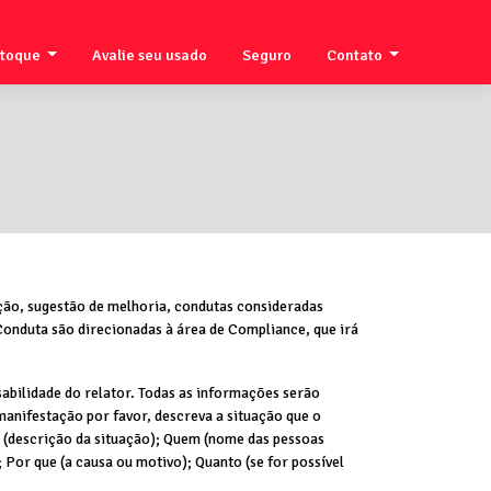
stoque
Avalie seu usado
Seguro
Contato
ção, sugestão de melhoria, condutas consideradas
 Conduta são direcionadas à área de Compliance, que irá
abilidade do relator. Todas as informações serão
manifestação por favor, descreva a situação que o
uê (descrição da situação); Quem (nome das pessoas
Por que (a causa ou motivo); Quanto (se for possível