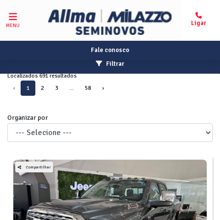
MENU
Fale conosco
Filtrar
Localizados 691 resultados
‹
1
2
3
...
58
›
Organizar por
Compartilhar