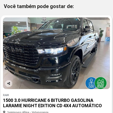
Você também pode gostar de:
Co
mp
RAM
arti
1500 3.0 HURRICANE 6 BITURBO GASOLINA
lhe
LARAMIE NIGHT EDITION CD 4X4 AUTOMÁTICO
Seminovos Allma - Votuporanga