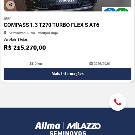
Co
mp
JEEP
arti
COMPASS 1.3 T270 TURBO FLEX S AT6
lhe
Seminovos Allma - Votuporanga
Ver Mais 1 lojas
R$ 215.270,00
0 km
2026/2026
Mais informações