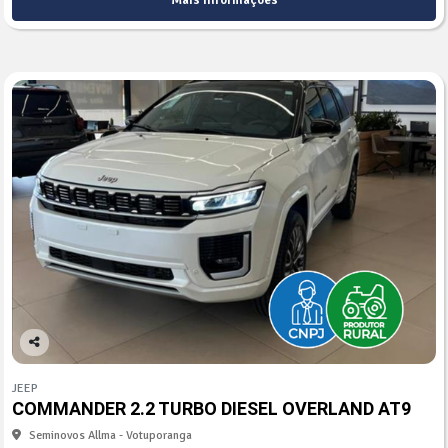
Mais informações
Co
mp
JEEP
arti
COMMANDER 2.2 TURBO DIESEL OVERLAND AT9
lhe
Seminovos Allma - Votuporanga