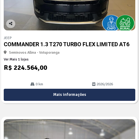
Co
mp
JEEP
arti
COMMANDER 1.3 T270 TURBO FLEX LIMITED AT6
lhe
Seminovos Allma - Votuporanga
Ver Mais 1 lojas
R$ 224.564,00
0 km
2026/2026
Mais informações