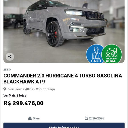
Co
mp
JEEP
arti
COMMANDER 2.0 HURRICANE 4 TURBO GASOLINA
lhe
BLACKHAWK AT9
Seminovos Allma - Votuporanga
Ver Mais 1 lojas
R$ 299.476,00
0 km
2026/2026