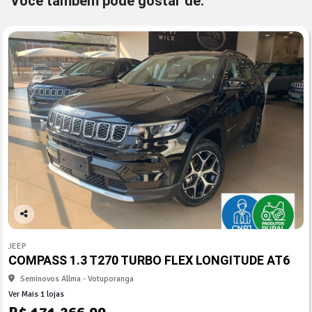
Você também pode gostar de:
Co
mp
JEEP
arti
COMPASS 1.3 T270 TURBO FLEX LONGITUDE AT6
lhe
Seminovos Allma - Votuporanga
Ver Mais 1 lojas