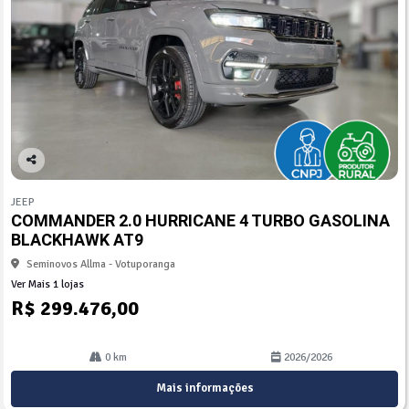
Co
mp
JEEP
arti
COMMANDER 2.0 HURRICANE 4 TURBO GASOLINA
lhe
BLACKHAWK AT9
Seminovos Allma - Votuporanga
Ver Mais 1 lojas
R$ 299.476,00
0 km
2026/2026
Mais informações