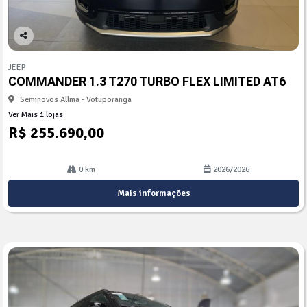
Co
mp
JEEP
arti
COMMANDER 1.3 T270 TURBO FLEX LIMITED AT6
lhe
Seminovos Allma - Votuporanga
Ver Mais 1 lojas
R$ 255.690,00
0 km
2026/2026
Mais informações