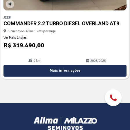
Co
mp
JEEP
arti
COMMANDER 2.2 TURBO DIESEL OVERLAND AT9
lhe
Seminovos Allma - Votuporanga
Ver Mais 1 lojas
R$ 319.490,00
0 km
2026/2026
Mais informações