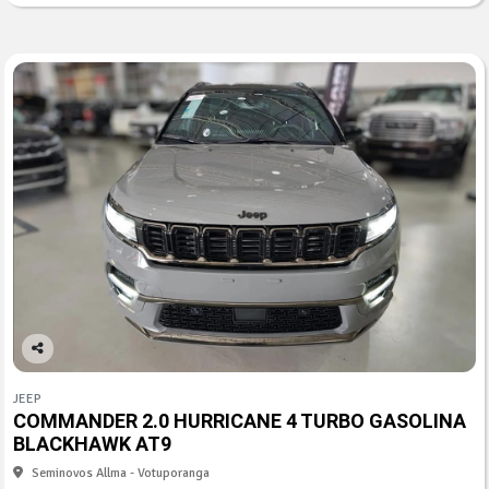
Co
mp
JEEP
arti
COMMANDER 2.0 HURRICANE 4 TURBO GASOLINA
lhe
BLACKHAWK AT9
Seminovos Allma - Votuporanga