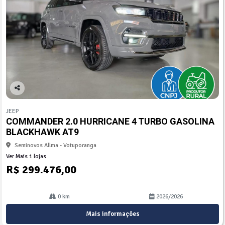
Co
mp
JEEP
arti
COMMANDER 2.0 HURRICANE 4 TURBO GASOLINA
lhe
BLACKHAWK AT9
Seminovos Allma - Votuporanga
Ver Mais 1 lojas
R$ 299.476,00
0 km
2026/2026
Mais informações