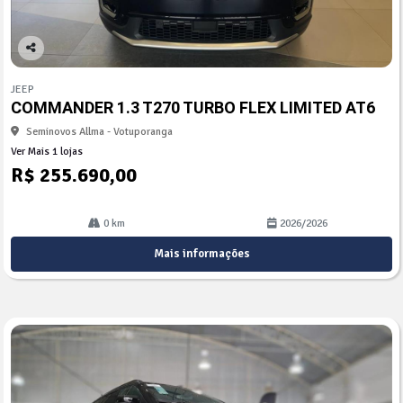
Co
mp
JEEP
arti
COMMANDER 1.3 T270 TURBO FLEX LIMITED AT6
lhe
Seminovos Allma - Votuporanga
Ver Mais 1 lojas
R$ 255.690,00
0 km
2026/2026
Mais informações