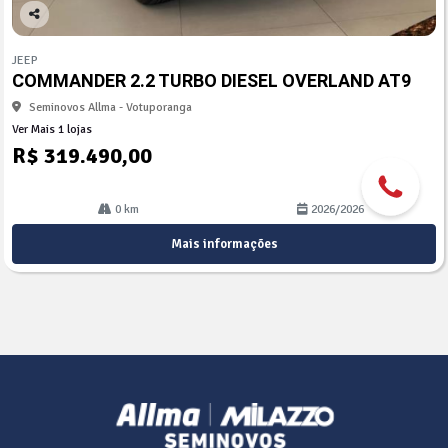
Co
mp
JEEP
arti
COMMANDER 2.2 TURBO DIESEL OVERLAND AT9
lhe
Seminovos Allma - Votuporanga
Ver Mais 1 lojas
R$ 319.490,00
0 km
2026/2026
Mais informações