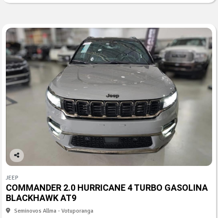
Co
mp
JEEP
arti
COMMANDER 2.0 HURRICANE 4 TURBO GASOLINA
lhe
BLACKHAWK AT9
Seminovos Allma - Votuporanga